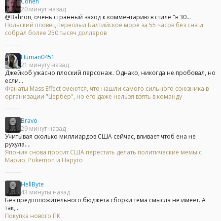
Cohen
20 минут назад
@Bahron, очень странный заход к комментарию в стиле "в 30...
Польский пловец переплыл Балтийское море за 55 часов без сна и
собрал более 250 тысяч долларов
Human0451
21 минуту назад
Джейкоб ужасно плоский персонаж. Однако, никогда не.пробовал, но
если...
Фанаты Mass Effect смеются, что нашли самого сильного союзника в
организации "Цербер", но его даже нельзя взять в команду
Bravo
29 минут назад
Учитывая сколько миллиардов США сейчас, вливает чтоб ена не
рухула....
Япония снова просит США перестать делать политические мемы с
Марио, Pokemon и Наруто
HellByte
43 минуты назад
Без предположительного бюджета сборки тема смысла не имеет. А
так,...
Покупка нового ПК