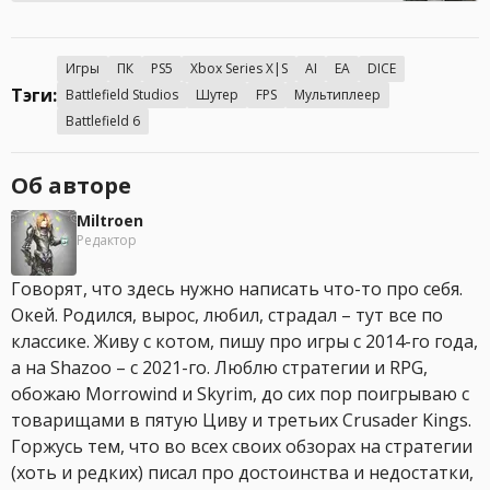
Игры
ПК
PS5
Xbox Series X|S
AI
EA
DICE
Тэги:
Battlefield Studios
Шутер
FPS
Мультиплеер
Battlefield 6
Об авторе
Miltroen
Редактор
Говорят, что здесь нужно написать что-то про себя.
Окей. Родился, вырос, любил, страдал – тут все по
классике. Живу с котом, пишу про игры с 2014-го года,
а на Shazoo – с 2021-го. Люблю стратегии и RPG,
обожаю Morrowind и Skyrim, до сих пор поигрываю с
товарищами в пятую Циву и третьих Crusader Kings.
Горжусь тем, что во всех своих обзорах на стратегии
(хоть и редких) писал про достоинства и недостатки,