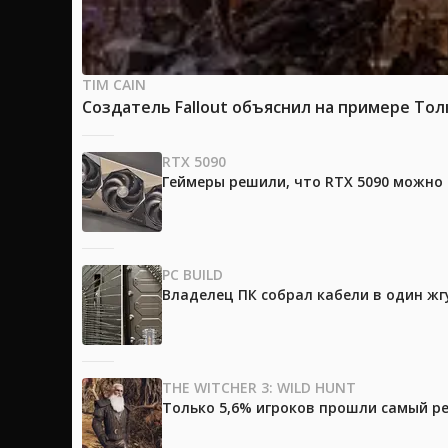
TIM CAIN
Создатель Fallout объяснил на примере Тол
RTX 5090
Геймеры решили, что RTX 5090 можно 
PC BUILD
Владелец ПК собрал кабели в один жг
THE WITCHER 3: WILD HUNT
Только 5,6% игроков прошли самый ре