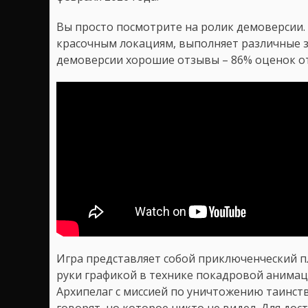
Вы просто посмотрите на ролик демоверсии. 
красочным локациям, выполняет различные за
демоверсии хорошие отзывы – 86% оценок о
Игра представляет собой приключенческий 
руки графикой в технике покадровой анимац
Архипелаг с миссией по уничтожению таинств
говорят, но которое никто не видел. Для дос