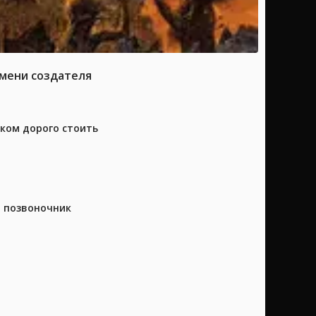
имени создателя
шком дорого стоить
а позвоночник