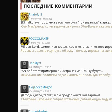
ПОСЛЕДНИЕ КОММЕНТАРИИ
Anatoly_3
4 минуты назад
@Smalko, тут проблема в том, что они "привязались" к арке...
Юэн МакГрегор хочет вернуться к роли Оби-Вана и уже знае
POCCOMAXEP
7 минут назад
@Elden_Lord, самое главное для среднестатистического игрок
Ярость и радость идут рука об руку – почему игроки ненавид
UnoMyst
14 минут назад
PSN работает примерно в 70 странах из 195. Ну будет...
Мексиканские политики подали антимонопольную жалобу на 
AlejandroMagno
25 минут назад
@Etot_nik_uzhe_zanyat, я бы предпочёл такой вариант
13-летний школьник собрал установку, добывающую воду из
Comnislasher