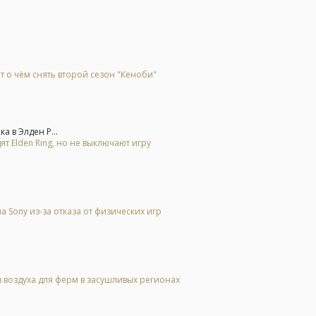
т о чём снять второй сезон "Кеноби"
а в Элден Р...
ят Elden Ring, но не выключают игру
Sony из-за отказа от физических игр
 воздуха для ферм в засушливых регионах