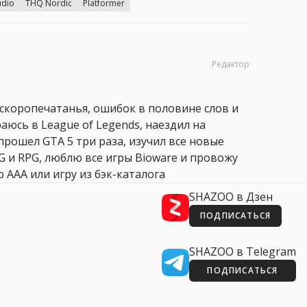
udio
THQ Nordic
Platformer
Редактор
 скоропечатанья, ошибок в половине слов и
аюсь в League of Legends, наездил на
прошел GTA 5 три раза, изучил все новые
PG и RPG, люблю все игры Bioware и провожу
 AAA или игру из бэк-каталога
SHAZOO в Дзен
ПОДПИСАТЬСЯ
SHAZOO в Telegram
ПОДПИСАТЬСЯ