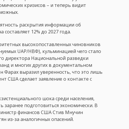
омических кризисов – и теперь видит
зможных.
ятность раскрытия информации об
а составляет 12% до 2027 года.
торитетных высокопоставленных чиновников
нуемых UAP/НВФ), кульминацией чего стало
его директора Национальной разведки
ранд и многих других в документальном
эн Фарах выразил уверенность, что это лишь
нт США сделает заявление о контакте с
кзистенциального шока среди населения,
 заранее подготовиться экономически. В
й министр финансов США Стив Мнучин
ян из-за аналогичных опасений.