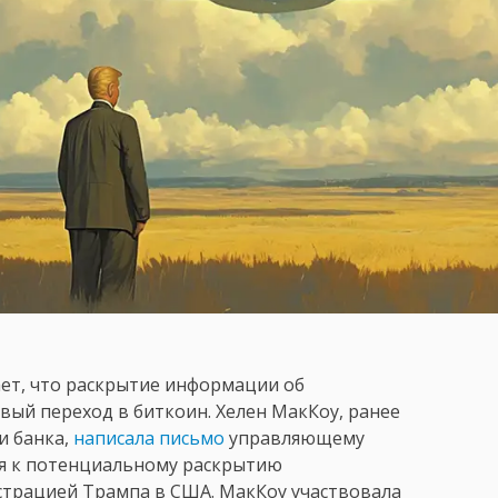
ет, что раскрытие информации об
ый переход в биткоин. Хелен МакКоу, ранее
и банка,
написала письмо
управляющему
я к потенциальному раскрытию
трацией Трампа в США. МакКоу участвовала