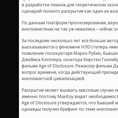
в разработке планов для теоретических экон
сценарий полного раскрытия как один из во
По данным платформ прогнозирования, веро
инопланетянах не так уж невелика – сейчас он
За последние несколько лет всё больше ав
высказываются о феномене НЛО (теперь име
появление госсекретаря Марко Рубио, бывш
Джеймса Клэппера, сенатора Кирстен Гиллиб
фильме Age of Disclosure. Режиссёр фильма Д
вопрос времени, когда действующий президе
инопланетной цивилизацией.
Раскрытие может вызвать массовые случаи э
именно поэтому МакКоу видит необходимость
Age of Disclosure утверждается, что бывши
однажды получил брифинг по теме инопланет