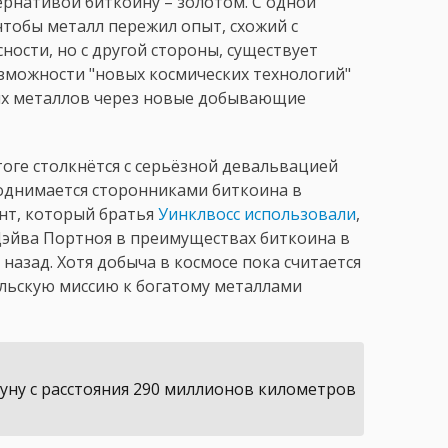
рнативой биткоину – золотом. С одной
чтобы металл пережил опыт, схожий с
ности, но с другой стороны, существует
озможности "новых космических технологий"
ых металлов через новые добывающие
тоге столкнётся с серьёзной девальвацией
поднимается сторонниками биткоина в
ент, который братья
Уинклвосс использовали
,
 Дэйва Портноя в преимуществах биткоина в
назад. Хотя добыча в космосе пока считается
льскую миссию к богатому металлами
Луну с расстояния 290 миллионов километров