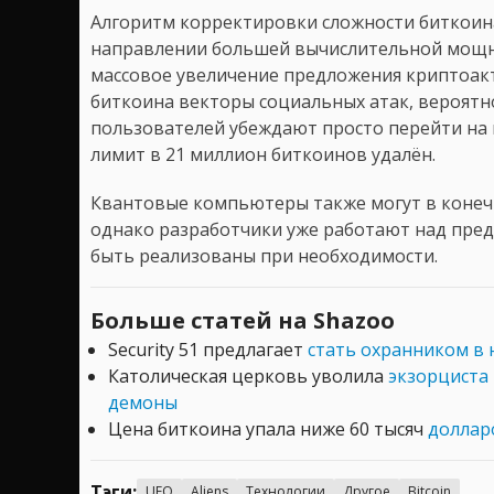
Алгоритм корректировки сложности биткоина
направлении большей вычислительной мощно
массовое увеличение предложения криптоак
биткоина векторы социальных атак, вероятн
пользователей убеждают просто перейти на 
лимит в 21 миллион биткоинов удалён.
Квантовые компьютеры также могут в конечн
однако разработчики уже работают над пре
быть реализованы при необходимости.
Больше статей на Shazoo
Security 51 предлагает
стать охранником в 
Католическая церковь уволила
экзорциста 
демоны
Цена биткоина упала ниже 60 тысяч
долларо
Тэги:
UFO
Aliens
Технологии
Другое
Bitcoin