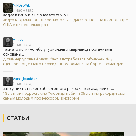
NikDroVik
1 час назад
Ходил в кино и я не знал что там он...
Хидео Кодзима готов пересмотреть "Одиссею" Нолана в кинотеатре
США еще несколько раз
Heavy
1 час назад
Таки это логично ибо у туриснцев и кварианцев организмы
основаны...
Дизайнер уровней Mass Effect 3 потребовала объяснений у
сценаристов, узнав о неожиданном романе на борту Нормандии
Vano_Ivanidze
1 час назад
зато у них нет такого абсолютного рекорда, как академик с...
18-летний подросток из Флориды побил 306-летний рекорд и стал
самым молодым профессором в истории
СТАТЬИ