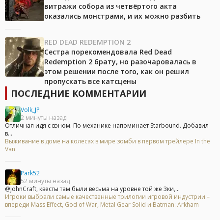
витражи собора из четвёртого акта
оказались монстрами, и их можно разбить
RED DEAD REDEMPTION 2
Сестра порекомендовала Red Dead
Redemption 2 брату, но разочаровалась в
этом решении после того, как он решил
пропускать все катсцены
ПОСЛЕДНИЕ КОММЕНТАРИИ
Volk_JP
2 минуты назад
Отличная идя с вэном. По механике напоминает Starbound. Добавил
в...
Выживание в доме на колесах в мире зомби в первом трейлере In the
Van
Park52
52 минуты назад
@JohnCraft, квесты там были весьма на уровне той же 3ки,...
Игроки выбрали самые качественные трилогии игровой индустрии –
впереди Mass Effect, God of War, Metal Gear Solid и Batman: Arkham