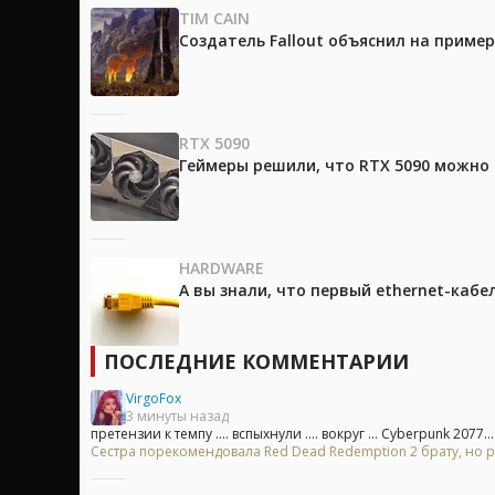
TIM CAIN
Создатель Fallout объяснил на приме
RTX 5090
Геймеры решили, что RTX 5090 можно 
HARDWARE
А вы знали, что первый ethernet-каб
ПОСЛЕДНИЕ КОММЕНТАРИИ
VirgoFox
3 минуты назад
претензии к темпу .... вспыхнули .... вокруг ... Cyberpunk 2077...
Сестра порекомендовала Red Dead Redemption 2 брату, но р