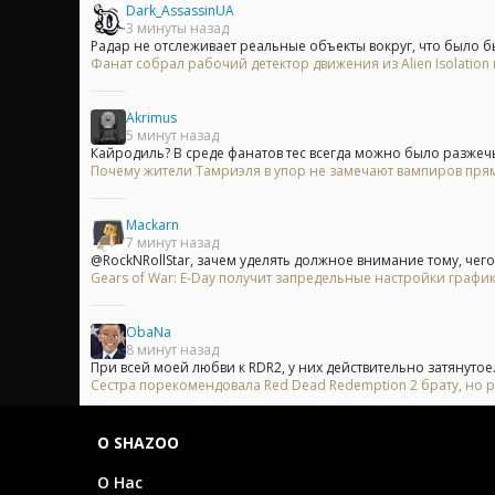
Dark_AssassinUA
3 минуты назад
Радар не отслеживает реальные объекты вокруг, что было бы
Фанат собрал рабочий детектор движения из Alien Isolation 
Akrimus
5 минут назад
Кайродиль? В среде фанатов тес всегда можно было разжечь 
Почему жители Тамриэля в упор не замечают вампиров прям
Mackarn
7 минут назад
@RockNRollStar, зачем уделять должное внимание тому, чего 
Gears of War: E-Day получит запредельные настройки график
ObaNa
8 минут назад
При всей моей любви к RDR2, у них действительно затянутое.
Сестра порекомендовала Red Dead Redemption 2 брату, но р
О SHAZOO
О Нас