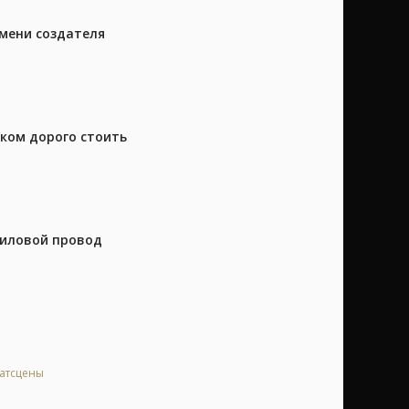
имени создателя
шком дорого стоить
силовой провод
катсцены