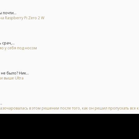
 почти...
на Raspberry Pi Zero 2 W
срач,...
о у себя под носом
не было? Ник...
и выше Ultra
..
азочаровалась в этом решении после того, как он решил пропускать все 