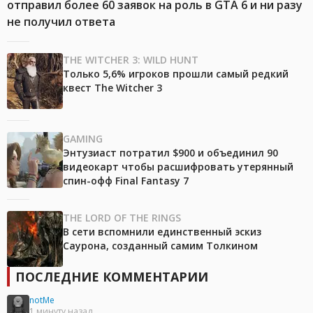
отправил более 60 заявок на роль в GTA 6 и ни разу
не получил ответа
THE WITCHER 3: WILD HUNT
Только 5,6% игроков прошли самый редкий
квест The Witcher 3
GAMING
Энтузиаст потратил $900 и объединил 90
видеокарт чтобы расшифровать утерянный
спин-офф Final Fantasy 7
THE LORD OF THE RINGS
В сети вспомнили единственный эскиз
Саурона, созданный самим Толкином
ПОСЛЕДНИЕ КОММЕНТАРИИ
notMe
1 минуту назад