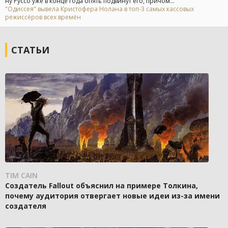
ну Руссо уже в конце года опять подвинут его, причом...
"Одиссея" вывела Кристофера Нолана в топ-3 самых кассовых
режиссёров всех времён
СТАТЬИ
TIM CAIN
Создатель Fallout объяснил на примере Толкина,
почему аудитория отвергает новые идеи из-за имени
создателя