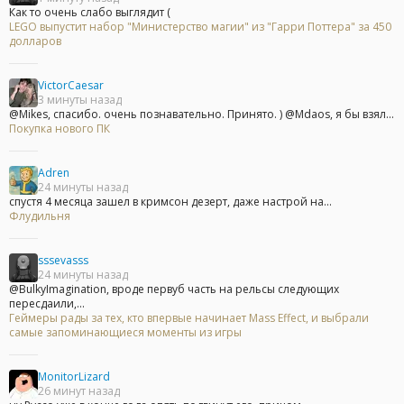
Как то очень слабо выглядит (
LEGO выпустит набор "Министерство магии" из "Гарри Поттера" за 450
долларов
VictorCaesar
3 минуты назад
@Mikes, спасибо. очень познавательно. Принято. ) @Mdaos, я бы взял...
Покупка нового ПК
Adren
24 минуты назад
спустя 4 месяца зашел в кримсон дезерт, даже настрой на...
Флудильня
sssevasss
24 минуты назад
@BulkyImagination, вроде первуб часть на рельсы следующих
пересдаили,...
Геймеры рады за тех, кто впервые начинает Mass Effect, и выбрали
самые запоминающиеся моменты из игры
MonitorLizard
26 минут назад