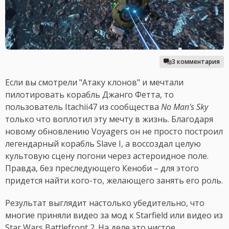
3 комментария
Если вы смотрели "Атаку клонов" и мечтали
пилотировать корабль Джанго Фетта, то
пользователь Itachii47 из сообщества
No Man's Sky
только что воплотил эту мечту в жизнь. Благодаря
новому обновлению Voyagers он не просто построил
легендарный корабль Slave I, а воссоздал целую
культовую сцену погони через астероидное поле.
Правда, без преследующего Кеноби – для этого
придется найти кого-то, желающего занять его роль.
Результат выглядит настолько убедительно, что
многие приняли видео за мод к Starfield или видео из
Star Wars Battlefront 2. На деле это чистое