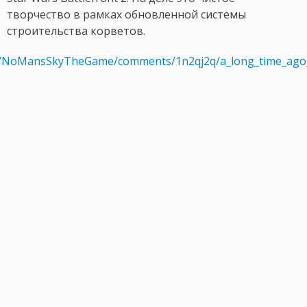
творчество в рамках обновленной системы
строительства корветов.
/r/NoMansSkyTheGame/comments/1n2qj2q/a_long_time_ago_i