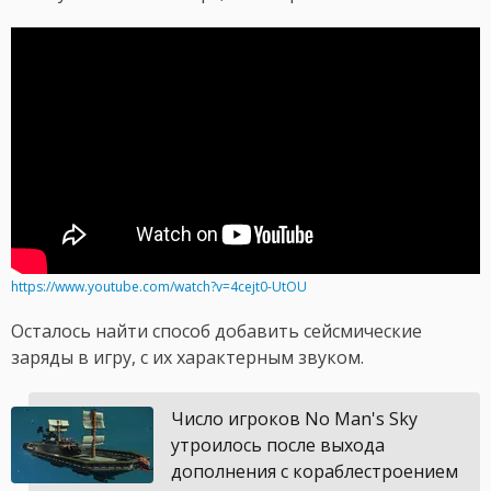
https://www.youtube.com/watch?v=4cejt0-UtOU
Осталось найти способ добавить сейсмические
заряды в игру, с их характерным звуком.
Число игроков No Man's Sky
утроилось после выхода
дополнения с кораблестроением