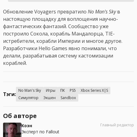
Обновление Voyagers превратило
No Man's Sky
в
настоящую площадку для воплощения научно-
фантастических фантазий. Сообщество уже
построило Сокола, корабль Мандалорца, TIE-
истребители, корабли Империи и многое другое.
Разработчики Hello Games явно понимали, что
делали, разрабатывая систему кастомизации
кораблей.
No Man's Sky
Игры
ПК
PS5
Xbox Series X|S
Тэги:
Симулятор
Экшен
Sandbox
Об авторе
Главный редактор
Коэн
Эксперт по Fallout