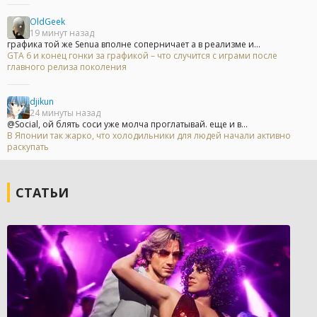
OldGeek
19 минут назад
графика той же Senua вполне соперничает а в реализме и...
GTA 6 и конец гонки за графикой – что случится с играми после
главного релиза поколения
djikun
24 минуты назад
@Social, ой блять соси уже молча проглатывай. еще и в...
В Японии так жарко, что холодильники для людей начали активно
раскупать
СТАТЬИ