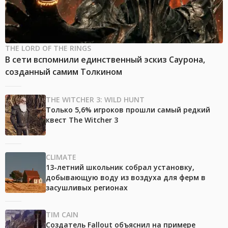
THE LORD OF THE RINGS
В сети вспомнили единственный эскиз Саурона,
созданный самим Толкином
THE WITCHER 3: WILD HUNT
Только 5,6% игроков прошли самый редкий
квест The Witcher 3
CLIMATE
13-летний школьник собрал установку,
добывающую воду из воздуха для ферм в
засушливых регионах
TIM CAIN
Создатель Fallout объяснил на примере