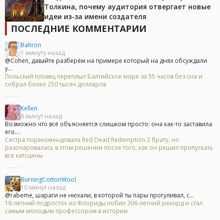
Толкина, почему аудитория отвергает новые
идеи из-за имени создателя
ПОСЛЕДНИЕ КОММЕНТАРИИ
Bahron
1 минуту назад
@Cohen, давайте разберём на примере который на днях обсуждали
у...
Польский пловец переплыл Балтийское море за 55 часов без сна и
собрал более 250 тысяч долларов
Kellen
8 минут назад
Возможно что всё объясняется слишком просто: она как-то заставила
его....
Сестра порекомендовала Red Dead Redemption 2 брату, но
разочаровалась в этом решении после того, как он решил пропускать
все катсцены
BurningCottonWool
10 минут назад
@rabeme, шараги не нюхали, в которой ты пары прогуливал, с...
18-летний подросток из Флориды побил 306-летний рекорд и стал
самым молодым профессором в истории