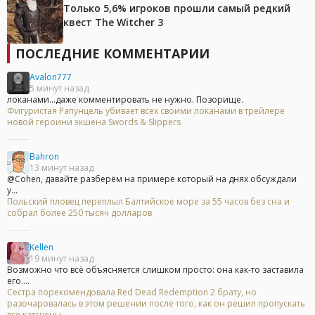
Только 5,6% игроков прошли самый редкий
квест The Witcher 3
ПОСЛЕДНИЕ КОММЕНТАРИИ
Avalon777
5 минут назад
локанами...даже комментировать не нужно. Позорище.
Фигуристая Рапунцель убивает всех своими локанами в трейлере
новой героини экшена Swords & Slippers
Bahron
13 минут назад
@Cohen, давайте разберём на примере который на днях обсуждали
у...
Польский пловец переплыл Балтийское море за 55 часов без сна и
собрал более 250 тысяч долларов
Kellen
19 минут назад
Возможно что всё объясняется слишком просто: она как-то заставила
его....
Сестра порекомендовала Red Dead Redemption 2 брату, но
разочаровалась в этом решении после того, как он решил пропускать
все катсцены