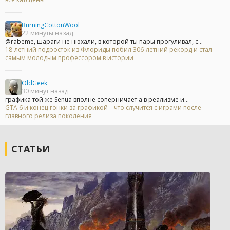
BurningCottonWool
22 минуты назад
@rabeme, шараги не нюхали, в которой ты пары прогуливал, с...
18-летний подросток из Флориды побил 306-летний рекорд и стал
самым молодым профессором в истории
OldGeek
30 минут назад
графика той же Senua вполне соперничает а в реализме и...
GTA 6 и конец гонки за графикой – что случится с играми после
главного релиза поколения
СТАТЬИ