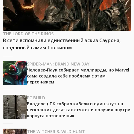
THE LORD OF THE RINGS
В сети вспомнили единственный эскиз Саурона,
созданный самим Толкином
SPIDER-MAN: BRAND NEW DAY
Человек-Паук собирает миллиарды, но Marvel
сама создала себе проблему с этим
персонажем
PC BUILD
Владелец ПК собрал кабели в один жгут на
нескольких десятках стяжек и получил внутри
корпуса позвоночник
THE WITCHER 3: WILD HUNT