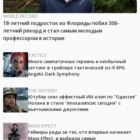
WORLD RECORD
18-летний подросток из Флориды побил 306-
летний рекорд и стал самым молодым
профессором в истории
TACTICS
Много симпатичных героинь и необычный
сеттинг в трейлере тактической sci-fi RPG
Angelic Dark Symphony
THE ODYSSEY
Ютубер снял эффектный ИИ-клип по "Одиссее"
Нолана в стиле "Апокалипсис сегодня" с
вьетнамскими джунглями
MASS EFFECT
Геймеры рады за тех, кто впервые начинает
Mass Effect, и выбрали самые