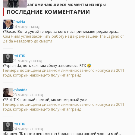
запоминающиеся моменты из игры
ПОСЛЕДНИЕ КОММЕНТАРИИ
ObaNa
14 минут назад
@Exsus, Вот и думай теперь за кого нас принимают редакторы...
Сэм Нилл успел закончить работу над экранизацией The Legend of
Zelda незадолго до смерти
PoLiTiK
21 минуту назад
@vplanida, потыкал, там сбоку загорелось RTX 🤣
Геймеры восхищены дизайном лимитированного корпуса из 2011
года, который наконец-то получит апгрейд
vplanida
23 минуты назад
@PoLiTiK, потыкай палкой, может мертвый уже
Геймеры восхищены дизайном лимитированного корпуса из 2011
года, который наконец-то получит апгрейд
PoLiTiK
24 минуты назад
«Корпус ПК редко переживает больше пары апгрейдов» - и мой...