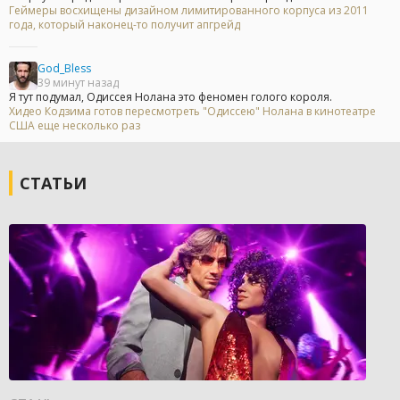
Геймеры восхищены дизайном лимитированного корпуса из 2011
года, который наконец-то получит апгрейд
God_Bless
39 минут назад
Я тут подумал, Одиссея Нолана это феномен голого короля.
Хидео Кодзима готов пересмотреть "Одиссею" Нолана в кинотеатре
США еще несколько раз
СТАТЬИ