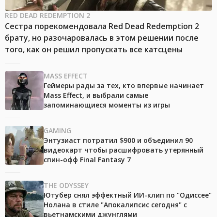
RED DEAD REDEMPTION 2
Сестра порекомендовала Red Dead Redemption 2
брату, но разочаровалась в этом решении после
того, как он решил пропускать все катсцены
MASS EFFECT
Геймеры рады за тех, кто впервые начинает
Mass Effect, и выбрали самые
запоминающиеся моменты из игры
GAMING
Энтузиаст потратил $900 и объединил 90
видеокарт чтобы расшифровать утерянный
спин-офф Final Fantasy 7
THE ODYSSEY
Ютубер снял эффектный ИИ-клип по "Одиссее"
Нолана в стиле "Апокалипсис сегодня" с
вьетнамскими джунглями