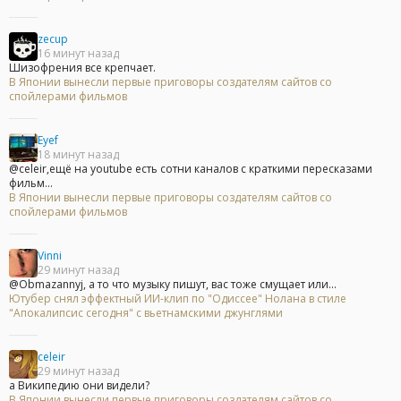
zecup
16 минут назад
Шизофрения все крепчает.
В Японии вынесли первые приговоры создателям сайтов со
спойлерами фильмов
Eyef
18 минут назад
@celeir,ещё на youtube есть сотни каналов с краткими пересказами
фильм...
В Японии вынесли первые приговоры создателям сайтов со
спойлерами фильмов
Vinni
29 минут назад
@Obmazannyj, а то что музыку пишут, вас тоже смущает или...
Ютубер снял эффектный ИИ-клип по "Одиссее" Нолана в стиле
"Апокалипсис сегодня" с вьетнамскими джунглями
celeir
29 минут назад
а Википедию они видели?
В Японии вынесли первые приговоры создателям сайтов со