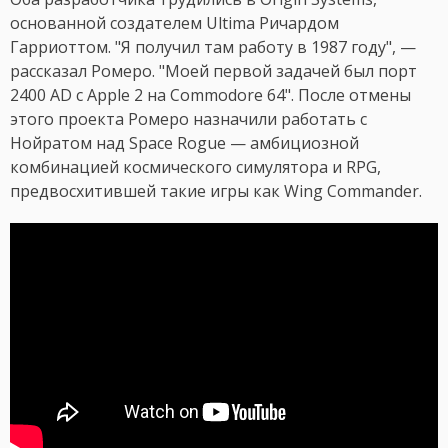
основанной создателем Ultima Ричардом
Гарриоттом. "Я получил там работу в 1987 году", —
рассказал Ромеро. "Моей первой задачей был порт
2400 AD с Apple 2 на Commodore 64". После отмены
этого проекта Ромеро назначили работать с
Нойратом над Space Rogue — амбициозной
комбинацией космического симулятора и RPG,
предвосхитившей такие игры как Wing Commander.