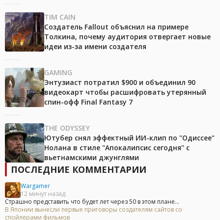
TIM CAIN
Создатель Fallout объяснил на примере
Толкина, почему аудитория отвергает новые
идеи из-за имени создателя
GAMING
Энтузиаст потратил $900 и объединил 90
видеокарт чтобы расшифровать утерянный
спин-офф Final Fantasy 7
THE ODYSSEY
Ютубер снял эффектный ИИ-клип по "Одиссее"
Нолана в стиле "Апокалипсис сегодня" с
вьетнамскими джунглями
ПОСЛЕДНИЕ КОММЕНТАРИИ
Wargamer
12 минут назад
Страшно представить что будет лет через 50 в этом плане...
В Японии вынесли первые приговоры создателям сайтов со
спойлерами фильмов