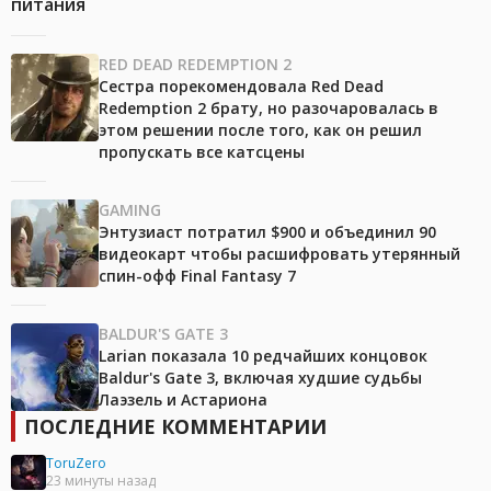
питания
RED DEAD REDEMPTION 2
Сестра порекомендовала Red Dead
Redemption 2 брату, но разочаровалась в
этом решении после того, как он решил
пропускать все катсцены
GAMING
Энтузиаст потратил $900 и объединил 90
видеокарт чтобы расшифровать утерянный
спин-офф Final Fantasy 7
BALDUR'S GATE 3
Larian показала 10 редчайших концовок
Baldur's Gate 3, включая худшие судьбы
Лаэзель и Астариона
ПОСЛЕДНИЕ КОММЕНТАРИИ
ToruZero
23 минуты назад