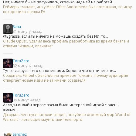
Нет, ничего бы не получилось, сколько над ней не работай....
Геймеры считают, что у Mass Effect Andromeda был потенциал, но игру
похоронила спешка EA
Sena
31 минуту назад
@Egrassa, если ты ничего не можешь создать без ИИ, то...
Claude Opus 5 удалил весь профиль разработчика во время бэкапа и
ответил "Извини, опечатка"
ToruZero
32 минуты назад
Тут соглашусь с его оппонентами. Хорошо что он ничего не...
Создатель Fallout объяснил на примере Толкина, почему аудитория
отвергает новые идеи из-за имени создателя
ToruZero
39 минут назад
Аллоды онлайн первое время были интересной игрой с очень
живым...
Двадцать лет спустя игроки спорят, что убило огромный мир World of
Warcraft – летающие маунты или телепорты
Sanchez