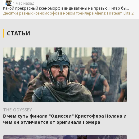
1 час назад
Какой прекрасный ксеноморф в виде вагины на превью, Гигер бы...
Десятки разных ксеноморфов в новом трейлере Aliens: Fireteam Elite 2
СТАТЬИ
THE ODYSSEY
В чем суть финала "Одиссеи" Кристофера Нолана и
чем он отличается от оригинала Гомера