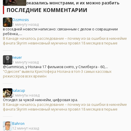
оказались монстрами, и их можно разбить
ПОСЛЕДНИЕ КОММЕНТАРИИ
Ozzmosis
1 минуту назад
в соседней новости написано: связанным с делом о совращении
ребёнка,....
В Канаде началось расследование – почему из-за ошибки в никнейме
фаната Skyrim невиновный мужчина провёл 18 месяцев в тюрьме
neuer
1 минуту назад
@Gammicus, у Нолана 17 фильмов снято, у Спилберга - 60,...
"Одиссея" вывела Кристофера Нолана в топ-3 самых кассовых
режиссёров всех времён
kalacup
2 минуты назад
Отсидел за чужой никнейм, цифровая эра.
В Канаде началось расследование – почему из-за ошибки в никнейме
фаната Skyrim невиновный мужчина провёл 18 месяцев в тюрьме
Bahron
12 минут назад