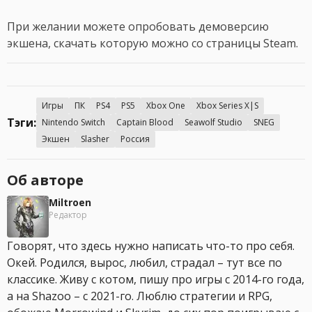
При желании можете опробовать демоверсию
экшена, скачать которую можно со страницы Steam.
Игры
ПК
PS4
PS5
Xbox One
Xbox Series X|S
Тэги:
Nintendo Switch
Captain Blood
Seawolf Studio
SNEG
Экшен
Slasher
Россия
Об авторе
Miltroen
Редактор
Говорят, что здесь нужно написать что-то про себя.
Окей. Родился, вырос, любил, страдал – тут все по
классике. Живу с котом, пишу про игры с 2014-го года,
а на Shazoo – с 2021-го. Люблю стратегии и RPG,