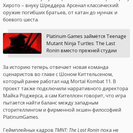
Хирото – внуку Шреддера. Арсенал классический:
оружие погибших братьев, от катан до нунчак и
боевого шеста.
Platinum Games займётся Teenage
Mutant Ninja Turtles: The Last
Ronin вместо прежней студии
За историю теперь отвечает новая команда
сценаристов во главе с Шоном Киттельсеном,
который ранее работал над Mortal Kombat 11. В
проект также подключили нарративного директора
Майка Роджерса, а сам Кителлсен говорит, что игра
пытается найти баланс между западным
сторителлингом и фирменной экшен-философией
PlatinumGames.
Геймплейных кадров
TMNT: The Last Ronin
пока не