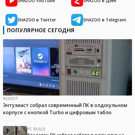
SHAZOO YouTube
SHAZOO в Дзен
SHAZOO в Twitter
SHAZOO в Telegram
ПОПУЛЯРНОЕ СЕГОДНЯ
REDDIT
Энтузиаст собрал современный ПК в олдскульном
корпусе с кнопкой Turbo и цифровым табло
PC BUILD
Владелец ПК собрал кабели в один жгут на