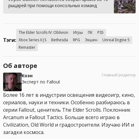
рыцарей при помощи консольных команд
The Elder Scrolls IV: Oblivion
Игры
ПК
PS5
Тэги:
Xbox Series X|S
Bethesda
RPG
Экшен
Unreal Engine 5
Remaster
Об авторе
Главный редактор
Коэн
Эксперт по Fallout
Более 16 лет в индустрии освещения видеоигр, кино,
сериалов, науки и техники. Особенно разбираюсь в
серии Fallout, ценитель The Elder Scrolls. Поклонник
Arcanum и Fallout Tactics. Больше всего играю в
Civilization, Old World и градостроители. Изучаю ИИ и
загадки космоса.