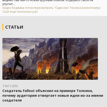
видимо там чьи-то ножки крупным планом. Коджумбо такое не
упустит...
Хидео Кодзима готов пересмотреть "Одиссею" Нолана в кинотеатре
США еще несколько раз
СТАТЬИ
TIM CAIN
Создатель Fallout объяснил на примере Толкина,
почему аудитория отвергает новые идеи из-за имени
создателя