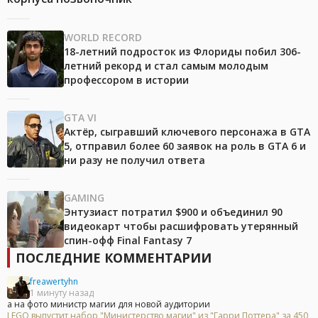
WORLD RECORD
18-летний подросток из Флориды побил 306-
летний рекорд и стал самым молодым
профессором в истории
GTA VI
Актёр, сыгравший ключевого персонажа в GTA
5, отправил более 60 заявок на роль в GTA 6 и
ни разу не получил ответа
GAMING
Энтузиаст потратил $900 и объединил 90
видеокарт чтобы расшифровать утерянный
спин-офф Final Fantasy 7
ПОСЛЕДНИЕ КОММЕНТАРИИ
freawertyhn
1 минуту назад
а на фото министр магии для новой аудитории
LEGO выпустит набор "Министерство магии" из "Гарри Поттера" за 450