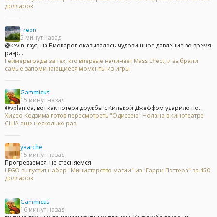
долларов
Freon
5 минут назад
@kevin_rayt, на Биоваров оказывалось чудовищное давление во время
разр...
Геймеры рады за тех, кто впервые начинает Mass Effect, и выбрали
самые запоминающиеся моменты из игры
Gammicus
15 минут назад
@vplanida, вот как потеря дружбы с Килькой Джеффом ударило по...
Хидео Кодзима готов пересмотреть "Одиссею" Нолана в кинотеатре
США еще несколько раз
yaarche
15 минут назад
Прогреваемся. не стесняемся
LEGO выпустит набор "Министерство магии" из "Гарри Поттера" за 450
долларов
Gammicus
16 минут назад