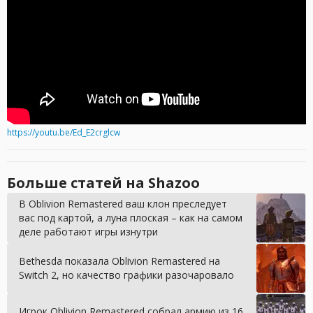
https://youtu.be/Ed_E2crglcw
Больше статей на Shazoo
В Oblivion Remastered ваш клон преследует
вас под картой, а луна плоская – как на самом
деле работают игры изнутри
Bethesda показала Oblivion Remastered на
Switch 2, но качество графики разочаровало
Игрок Oblivion Remastered собрал армию из 16