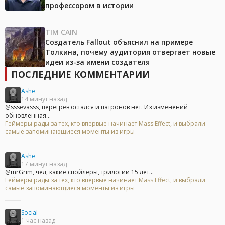
профессором в истории
TIM CAIN
Создатель Fallout объяснил на примере
Толкина, почему аудитория отвергает новые
идеи из-за имени создателя
ПОСЛЕДНИЕ КОММЕНТАРИИ
Ashe
14 минут назад
@sssevasss, перегрев остался и патронов нет. Из изменений
обновленная...
Геймеры рады за тех, кто впервые начинает Mass Effect, и выбрали
самые запоминающиеся моменты из игры
Ashe
17 минут назад
@mrGrim, чел, какие спойлеры, трилогии 15 лет...
Геймеры рады за тех, кто впервые начинает Mass Effect, и выбрали
самые запоминающиеся моменты из игры
Social
1 час назад