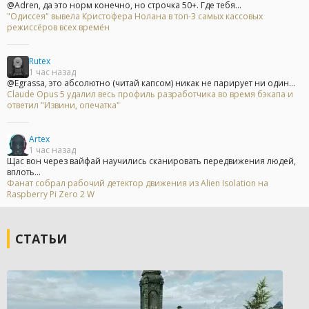
@Adren, да это норм конечно, но строчка 50+. Где тебя...
"Одиссея" вывела Кристофера Нолана в топ-3 самых кассовых
режиссёров всех времён
Rutex
1 час назад
@Egrassa, это абсолютно (читай капсом) никак не парирует ни один...
Claude Opus 5 удалил весь профиль разработчика во время бэкапа и
ответил "Извини, опечатка"
Artex
1 час назад
Щас вон через вайфай научились сканировать передвижения людей,
вплоть...
Фанат собрал рабочий детектор движения из Alien Isolation на
Raspberry Pi Zero 2 W
СТАТЬИ