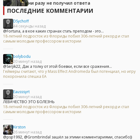
ни разу не получил ответа
ПОСЛЕДНИЕ КОММЕНТАРИИ
DSychoff
44 секунды назад
@Fortuna, а в кое каких странах стать преподом - это...
18-летний подросток из Флориды побил 306-летний рекорд и стал
самым молодым профессором в истории
bolybodu
20 минут назад
@Serjik22, Дак а толку от этой боевки, если все сражения...
Геймеры считают, что у Mass Effect Andromeda был потенциал, но игру
похоронила спешка EA
Eausssyrt
20 минут назад
ЛЕВАЧЕСТВО ЭТО БОЛЕЗНЬ
18-летний подросток из Флориды побил 306-летний рекорд и стал
самым молодым профессором в истории
Kirston
26 минут назад
@psp1992, @Grombrindal зашёл за этими комментариями, спасибо))