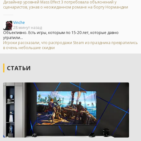
Дизайнер уровней Mass Effect 3 потребовала объяснений у
сценаристов, узнав о неожиданном романе на борту Нормандии
Vinche
28 минут назад
Объективно. Есть игры, которым по 15-20 лет, которые давно
утратили...
Игроки рассказали, что распродажи Steam из праздника превратились
в очень небольшие скидки
СТАТЬИ