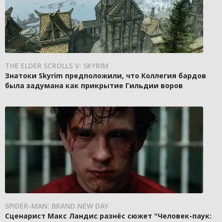
THE ELDER SCROLLS V: SKYRIM
Знатоки Skyrim предположили, что Коллегия бардов
была задумана как прикрытие Гильдии воров
SPIDER-MAN: BRAND NEW DAY
Сценарист Макс Ландис разнёс сюжет "Человек-паук: