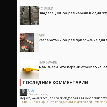
PC BUILD
Владелец ПК собрал кабели в один жг
APP
Разработчик собрал приложение для 
HARDWARE
А вы знали, что первый ethernet-каб
ПОСЛЕДНИЕ КОММЕНТАРИИ
Social
10 минут назад
@djikun, какая жесть, во селюк обдолбанный кобе температур
В Японии так жарко, что холодильники для людей начали ак