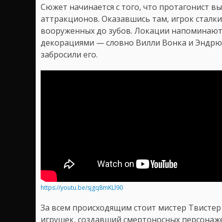
Сюжет начинается с того, что протагонист 
аттракционов. Оказавшись там, игрок сталки
вооруженных до зубов. Локации напоминаю
декорациями — словно Вилли Вонка и Эндрю 
забросили его.
https://youtu.be/sjgq8mKLl90
За всем происходящим стоит мистер Твист
игрушек, создавший смертоносных персонаже