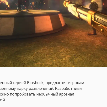
енный серией Bioshock, предлагает игрокам
шенному парку развлечений. Разработчики
можно попробовать необычный арсенал
ой.