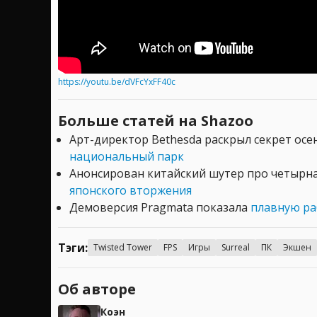
https://youtu.be/dVFcYxFF40c
Больше статей на Shazoo
Арт-директор Bethesda раскрыл секрет ос
национальный парк
Анонсирован китайский шутер про четыр
японского вторжения
Демоверсия Pragmata показала
плавную ра
Тэги:
Twisted Tower
FPS
Игры
Surreal
ПК
Экшен
Об авторе
Коэн