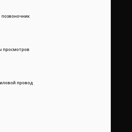
а позвоночник
ны просмотров
силовой провод