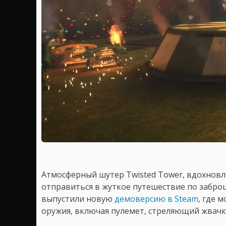
Атмосферный шутер Twisted Tower, вдохновл
отправиться в жуткое путешествие по забро
выпустили новую
демоверсию в Steam
, где 
оружия, включая пулемет, стреляющий жвачк