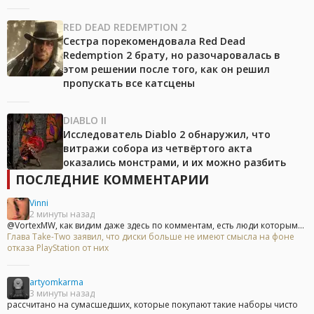
RED DEAD REDEMPTION 2
Сестра порекомендовала Red Dead
Redemption 2 брату, но разочаровалась в
этом решении после того, как он решил
пропускать все катсцены
DIABLO II
Исследователь Diablo 2 обнаружил, что
витражи собора из четвёртого акта
оказались монстрами, и их можно разбить
ПОСЛЕДНИЕ КОММЕНТАРИИ
Vinni
2 минуты назад
@VortexMW, как видим даже здесь по комментам, есть люди которым...
Глава Take-Two заявил, что диски больше не имеют смысла на фоне
отказа PlayStation от них
artyomkarma
3 минуты назад
рассчитано на сумасшедших, которые покупают такие наборы чисто