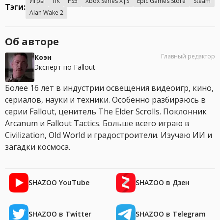
Игры
ПК
PS5
Xbox Series X|S
Epic Games Store
Steam
Тэги:
Alan Wake 2
Об авторе
Главный редактор
Коэн
Эксперт по Fallout
Более 16 лет в индустрии освещения видеоигр, кино,
сериалов, науки и техники. Особенно разбираюсь в
серии Fallout, ценитель The Elder Scrolls. Поклонник
Arcanum и Fallout Tactics. Больше всего играю в
Civilization, Old World и градостроители. Изучаю ИИ и
загадки космоса.
SHAZOO YouTube
SHAZOO в Дзен
SHAZOO в Twitter
SHAZOO в Telegram