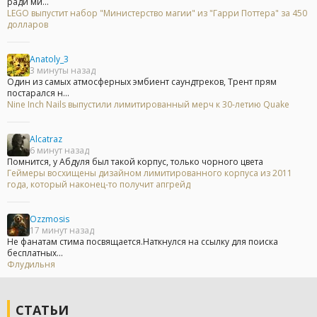
ради ми...
LEGO выпустит набор "Министерство магии" из "Гарри Поттера" за 450
долларов
Anatoly_3
3 минуты назад
Один из самых атмосферных эмбиент саундтреков, Трент прям
постарался н...
Nine Inch Nails выпустили лимитированный мерч к 30-летию Quake
Alcatraz
6 минут назад
Помнится, у Абдуля был такой корпус, только чорного цвета
Геймеры восхищены дизайном лимитированного корпуса из 2011
года, который наконец-то получит апгрейд
Ozzmosis
17 минут назад
Не фанатам стима посвящается.Наткнулся на ссылку для поиска
бесплатных...
Флудильня
СТАТЬИ