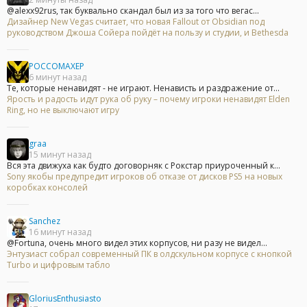
@alexx92rus, так буквально скандал был из за того что вегас...
Дизайнер New Vegas считает, что новая Fallout от Obsidian под
руководством Джоша Сойера пойдёт на пользу и студии, и Bethesda
POCCOMAXEP
6 минут назад
Те, которые ненавидят - не играют. Ненависть и раздражение от...
Ярость и радость идут рука об руку – почему игроки ненавидят Elden
Ring, но не выключают игру
graa
15 минут назад
Вся эта движуха как будто договорняк с Рокстар приуроченный к...
Sony якобы предупредит игроков об отказе от дисков PS5 на новых
коробках консолей
Sanchez
16 минут назад
@Fortuna, очень много видел этих корпусов, ни разу не видел...
Энтузиаст собрал современный ПК в олдскульном корпусе с кнопкой
Turbo и цифровым табло
GloriusEnthusiasto