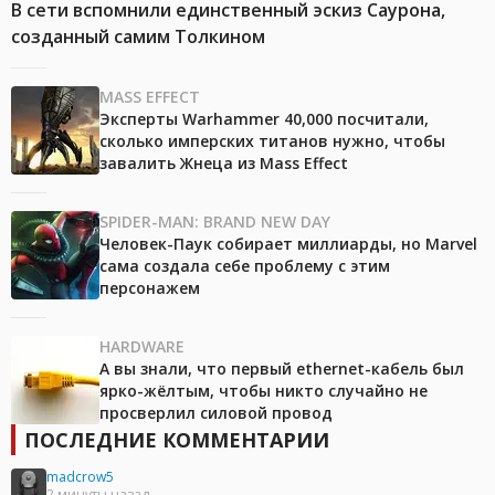
В сети вспомнили единственный эскиз Саурона,
созданный самим Толкином
MASS EFFECT
Эксперты Warhammer 40,000 посчитали,
сколько имперских титанов нужно, чтобы
завалить Жнеца из Mass Effect
SPIDER-MAN: BRAND NEW DAY
Человек-Паук собирает миллиарды, но Marvel
сама создала себе проблему с этим
персонажем
HARDWARE
А вы знали, что первый ethernet-кабель был
ярко-жёлтым, чтобы никто случайно не
просверлил силовой провод
ПОСЛЕДНИЕ КОММЕНТАРИИ
madcrow5
2 минуты назад