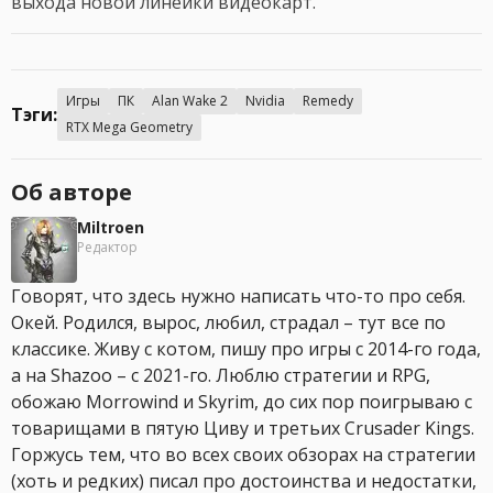
выхода новой линейки видеокарт.
Игры
ПК
Alan Wake 2
Nvidia
Remedy
Тэги:
RTX Mega Geometry
Об авторе
Miltroen
Редактор
Говорят, что здесь нужно написать что-то про себя.
Окей. Родился, вырос, любил, страдал – тут все по
классике. Живу с котом, пишу про игры с 2014-го года,
а на Shazoo – с 2021-го. Люблю стратегии и RPG,
обожаю Morrowind и Skyrim, до сих пор поигрываю с
товарищами в пятую Циву и третьих Crusader Kings.
Горжусь тем, что во всех своих обзорах на стратегии
(хоть и редких) писал про достоинства и недостатки,