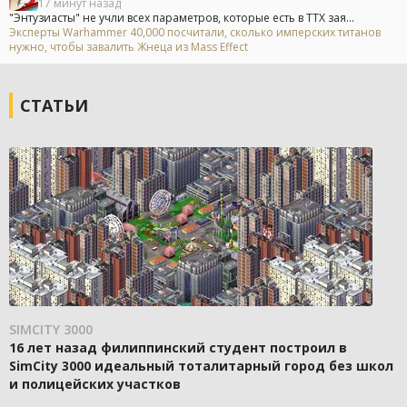
17 минут назад
"Энтузиасты" не учли всех параметров, которые есть в ТТХ зая...
Эксперты Warhammer 40,000 посчитали, сколько имперских титанов
нужно, чтобы завалить Жнеца из Mass Effect
СТАТЬИ
SIMCITY 3000
16 лет назад филиппинский студент построил в
SimCity 3000 идеальный тоталитарный город без школ
и полицейских участков