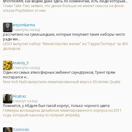
@VortexMW, как видим даже здесь по комментам, есть люди которым...
Глава Take-Two заявил, что диски больше не имеют смысла на фоне
отказа PlayStation от них
artyomkarma
3 минуты назад
рассчитано на сумасшедших, которые покупают такие наборы чисто
ради ми...
LEGO выпустит набор "Министерство магии" из "Гарри Поттера" за 450
долларов
Anatoly_3
3 минуты назад
Один из самых атмосферных эмбиент саундтреков, Трент прям
постарался н...
Nine Inch Nails выпустили лимитированный мерч к 30-летию Quake
Alcatraz
6 минут назад
Помнится, у Абдуля был такой корпус, только чорного цвета
Геймеры восхищены дизайном лимитированного корпуса из 2011
года, который наконец-то получит апгрейд
Ozzmosis