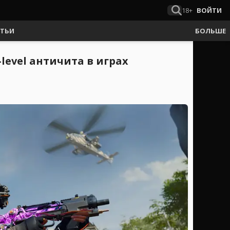
18+
ВОЙТИ
АТЬИ
БОЛЬШЕ
level античита в играх