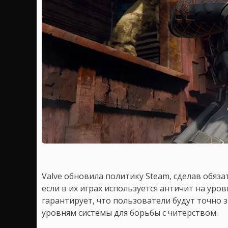
Valve обновила политику Steam, сделав обяз
если в их играх используется античит на уровн
гарантирует, что пользователи будут точно з
уровням системы для борьбы с читерством.