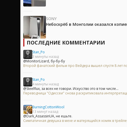
SONY
Небоскрёб в Монголии оказался копией
ПОСЛЕДНИЕ КОММЕНТАРИИ
Stan_Po
3 минуты назад
@MonitorLizard, бу-бу-бу
Второй фанатский фильм про Вейдера вышел спустя 8 лет п
Stan_Po
4 минуты назад
@Steelflux, за всех не говори. Искусство это в том числе...
Переводчица "Одиссеи" снова раскритиковала интерпрета
BurningCottonWool
13 минут назад
@Dark_AssassinUA, не ешьте.
Симпатичная девушка в мехе и матерящийся хомяк в трейл