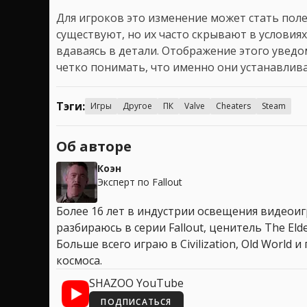
Для игроков это изменение может стать пол
существуют, но их часто скрывают в условия
вдаваясь в детали. Отображение этого увед
четко понимать, что именно они устанавлива
Тэги:
Игры
Другое
ПК
Valve
Cheaters
Steam
Об авторе
Коэн
Эксперт по Fallout
Более 16 лет в индустрии освещения видеоигр
разбираюсь в серии Fallout, ценитель The Elder
Больше всего играю в Civilization, Old World
космоса.
SHAZOO YouTube
ПОДПИСАТЬСЯ