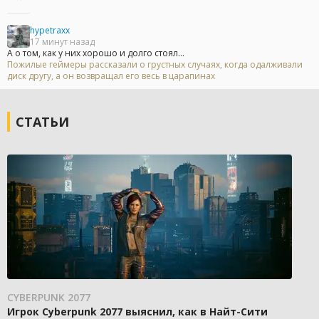
hypetraxx
17 минут назад
А о том, как у них хорошо и долго стоял...
Пожилые геймеры рассказали о грустных случаях, когда одалживали
диск другу, а он возвращал его весь в царапинах
СТАТЬИ
CYBERPUNK 2077
Игрок Cyberpunk 2077 выяснил, как в Найт-Сити