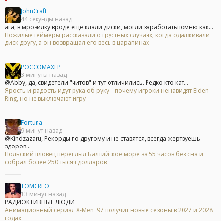
JohnCraft
44 секунды назад
ага, в мрозилку вроде еще клали диски, могли заработатьпомню как...
Пожилые геймеры рассказали о грустных случаях, когда одалживали
диск другу, а он возвращал его весь в царапинах
POCCOMAXEP
3 минуты назад
@Abby, да, свидетели "читов" и тут отличились. Редко кто кат...
Ярость и радость идут рука об руку – почему игроки ненавидят Elden
Ring, но не выключают игру
Fortuna
9 минут назад
@Kindzazaru, Рекорды по другому и не ставятся, всегда жертвуешь
здоров...
Польский пловец переплыл Балтийское море за 55 часов без сна и
собрал более 250 тысяч долларов
TOMCREO
13 минут назад
РАДИОКТИВНЫЕ ЛЮДИ
Анимационный сериал X-Men '97 получит новые сезоны в 2027 и 2028
годах