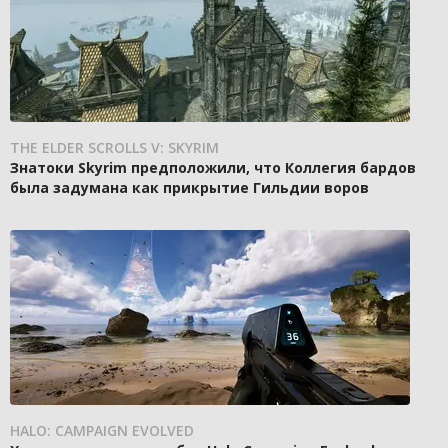
THE ELDER SCROLLS V: SKYRIM
Знатоки Skyrim предположили, что Коллегия бардов
была задумана как прикрытие Гильдии воров
HALO: CAMPAIGN EVOLVED