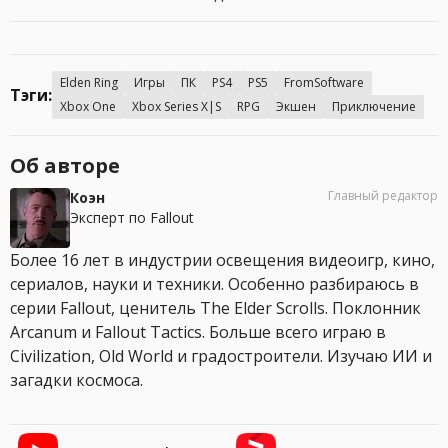
Elden Ring
Игры
ПК
PS4
PS5
FromSoftware
Тэги:
Xbox One
Xbox Series X|S
RPG
Экшен
Приключение
Об авторе
Главный редактор
Коэн
Эксперт по Fallout
Более 16 лет в индустрии освещения видеоигр, кино,
сериалов, науки и техники. Особенно разбираюсь в
серии Fallout, ценитель The Elder Scrolls. Поклонник
Arcanum и Fallout Tactics. Больше всего играю в
Civilization, Old World и градостроители. Изучаю ИИ и
загадки космоса.