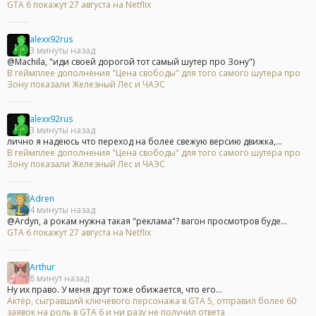
GTA 6 покажут 27 августа на Netflix
alexx92rus
3 минуты назад
@Machila, "иди своей дорогой тот самый шутер про Зону")
В геймплее дополнения "Цена свободы" для того самого шутера про
Зону показали Железный Лес и ЧАЭС
alexx92rus
3 минуты назад
лично я надеюсь что переход на более свежую версию движка,...
В геймплее дополнения "Цена свободы" для того самого шутера про
Зону показали Железный Лес и ЧАЭС
Adren
4 минуты назад
@Ardyn, а рокам нужна такая "реклама"? вагон просмотров буде...
GTA 6 покажут 27 августа на Netflix
Arthur
8 минут назад
Ну их право. У меня друг тоже обижается, что его...
Актёр, сыгравший ключевого персонажа в GTA 5, отправил более 60
заявок на роль в GTA 6 и ни разу не получил ответа