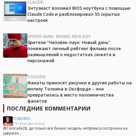
CLAUDE
Энтузиаст взломал BIOS ноутбука с помощью
Claude Code и разблокировал 55 скрытых
настроек
SPIDER-MAN: BRAND NEW DAY
Зрители "Человек-паук: Новый день"
понижают личный рейтинг фильма после
размышлений о недостатках сюжета и
персонажей
TOLKIEN
Фанаты приносят рисунки и другие работы на
могилу Толкина в Оксфорде – она
превратилась в место паломничества
фанатов
ПОСЛЕДНИЕ КОММЕНТАРИИ
TOMCREO
24 секунды назад
@Comrade28, да только вся бизнес модель нетфликса построена на
удержан...