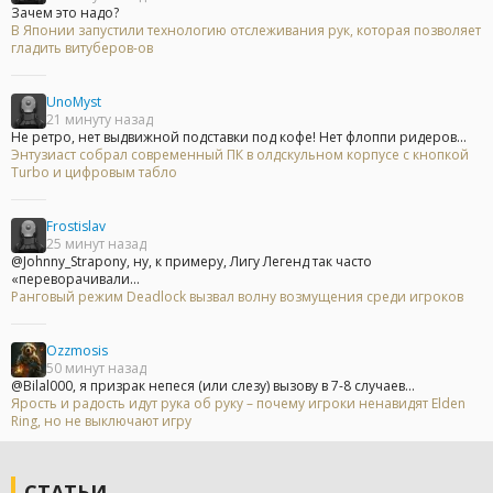
Зачем это надо?
В Японии запустили технологию отслеживания рук, которая позволяет
гладить витуберов-ов
UnoMyst
21 минуту назад
Не ретро, нет выдвижной подставки под кофе! Нет флоппи ридеров...
Энтузиаст собрал современный ПК в олдскульном корпусе с кнопкой
Turbo и цифровым табло
Frostislav
25 минут назад
@Johnny_Strapony, ну, к примеру, Лигу Легенд так часто
«переворачивали...
Ранговый режим Deadlock вызвал волну возмущения среди игроков
Ozzmosis
50 минут назад
@Bilal000, я призрак непеся (или слезу) вызову в 7-8 случаев...
Ярость и радость идут рука об руку – почему игроки ненавидят Elden
Ring, но не выключают игру
СТАТЬИ