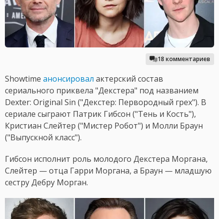
18 комментариев
Showtime
анонсировал
актерский состав
сериального приквела "Декстера" под названием
Dexter: Original Sin ("Декстер: Первородный грех"). В
сериале сыграют Патрик Гибсон ("Тень и Кость"),
Кристиан Слейтер ("Мистер Робот") и Молли Браун
("Выпускной класс").
Гибсон исполнит роль молодого Декстера Моргана,
Слейтер — отца Гарри Моргана, а Браун — младшую
сестру Дебру Морган.