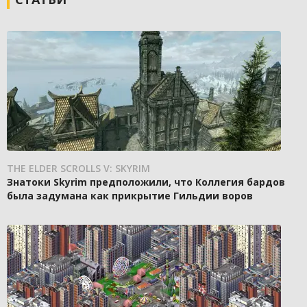
THE ELDER SCROLLS V: SKYRIM
Знатоки Skyrim предположили, что Коллегия бардов
была задумана как прикрытие Гильдии воров