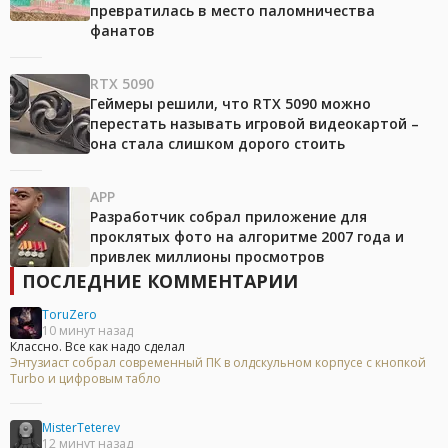
превратилась в место паломничества
фанатов
RTX 5090
Геймеры решили, что RTX 5090 можно
перестать называть игровой видеокартой –
она стала слишком дорого стоить
APP
Разработчик собрал приложение для
проклятых фото на алгоритме 2007 года и
привлек миллионы просмотров
ПОСЛЕДНИЕ КОММЕНТАРИИ
ToruZero
10 минут назад
Классно. Все как надо сделал
Энтузиаст собрал современный ПК в олдскульном корпусе с кнопкой
Turbo и цифровым табло
MisterTeterev
12 минут назад