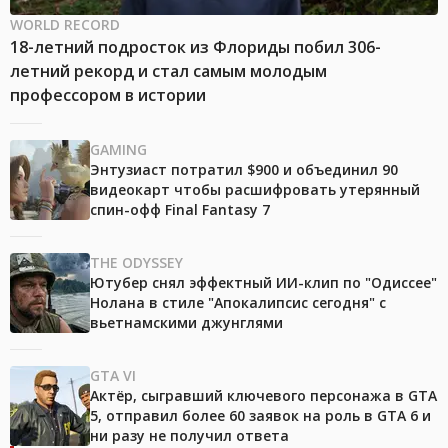
WORLD RECORD
18-летний подросток из Флориды побил 306-
летний рекорд и стал самым молодым
профессором в истории
GAMING
Энтузиаст потратил $900 и объединил 90
видеокарт чтобы расшифровать утерянный
спин-офф Final Fantasy 7
THE ODYSSEY
Ютубер снял эффектный ИИ-клип по "Одиссее"
Нолана в стиле "Апокалипсис сегодня" с
вьетнамскими джунглями
GTA VI
Актёр, сыгравший ключевого персонажа в GTA
5, отправил более 60 заявок на роль в GTA 6 и
ни разу не получил ответа