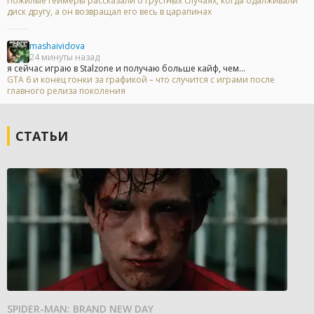
Пожилые геймеры рассказали о грустных случаях, когда одалживали
диск другу, а он возвращал его весь в царапинах
mashaividova
24 минуты назад
я сейчас играю в Stalzone и получаю больше кайф, чем...
GTA 6 и конец гонки за графикой – что случится с играми после
главного релиза поколения
СТАТЬИ
SPIDER-MAN: BRAND NEW DAY