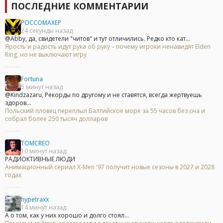
ПОСЛЕДНИЕ КОММЕНТАРИИ
POCCOMAXEP
24 секунды назад
@Abby, да, свидетели "читов" и тут отличились. Редко кто кат...
Ярость и радость идут рука об руку – почему игроки ненавидят Elden
Ring, но не выключают игру
Fortuna
5 минут назад
@Kindzazaru, Рекорды по другому и не ставятся, всегда жертвуешь
здоров...
Польский пловец переплыл Балтийское море за 55 часов без сна и
собрал более 250 тысяч долларов
TOMCREO
10 минут назад
РАДИОКТИВНЫЕ ЛЮДИ
Анимационный сериал X-Men '97 получит новые сезоны в 2027 и 2028
годах
hypetraxx
14 минут назад
А о том, как у них хорошо и долго стоял...