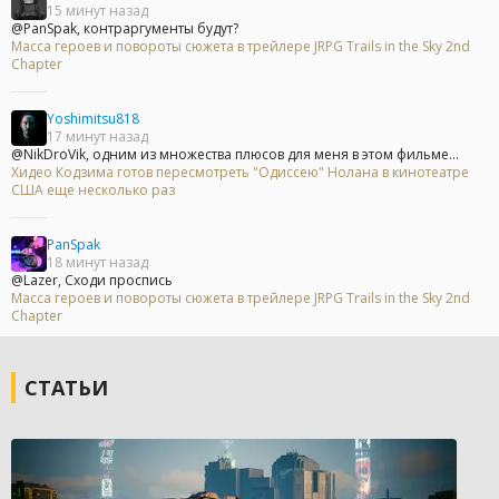
15 минут назад
@PanSpak, контраргументы будут?
Масса героев и повороты сюжета в трейлере JRPG Trails in the Sky 2nd
Chapter
Yoshimitsu818
17 минут назад
@NikDroVik, одним из множества плюсов для меня в этом фильме...
Хидео Кодзима готов пересмотреть "Одиссею" Нолана в кинотеатре
США еще несколько раз
PanSpak
18 минут назад
@Lazer, Сходи проспись
Масса героев и повороты сюжета в трейлере JRPG Trails in the Sky 2nd
Chapter
СТАТЬИ