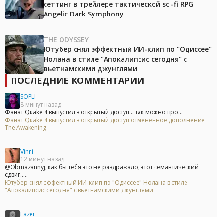
сеттинг в трейлере тактической sci-fi RPG
Angelic Dark Symphony
THE ODYSSEY
Ютубер снял эффектный ИИ-клип по "Одиссее"
Нолана в стиле "Апокалипсис сегодня" с
вьетнамскими джунглями
ПОСЛЕДНИЕ КОММЕНТАРИИ
SOPLI
8 минут назад
Фанат Quake 4 выпустил в открытый доступ... так можно про...
Фанат Quake 4 выпустил в открытый доступ отмененное дополнение
The Awakening
Vinni
12 минут назад
@Obmazannyj, как бы тебя это не раздражало, этот семантический
сдвиг.....
Ютубер снял эффектный ИИ-клип по "Одиссее" Нолана в стиле
"Апокалипсис сегодня" с вьетнамскими джунглями
Lazer