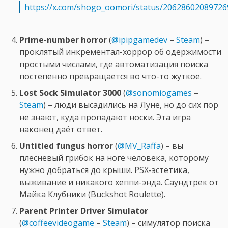
https://x.com/shogo_oomori/status/2062860208972
Prime-number horror
(
@ipipgamedev
–
Steam
) –
проклятый инкрементал-хоррор об одержимости
простыми числами, где автоматизация поиска
постепенно превращается во что-то жуткое.
Lost Sock Simulator 3000
(
@sonomiogames
–
Steam
) – люди высадились на Луне, но до сих пор
не знают, куда пропадают носки. Эта игра
наконец даёт ответ.
Untitled fungus horror
(
@MV_Raffa
) – вы
плесневый грибок на ноге человека, которому
нужно добраться до крыши. PSX-эстетика,
выживание и никакого хеппи-энда. Саундтрек от
Майка Клубники (Buckshot Roulette).
Parent Printer Driver Simulator
(
@coffeevideogame
–
Steam
) – симулятор поиска