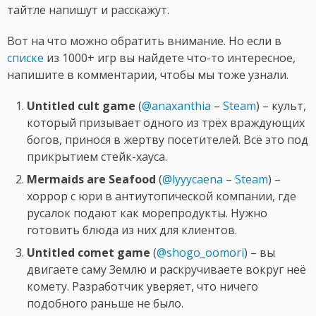
тайтле напишут и расскажут.
Вот на что можно обратить внимание. Но если в
списке
из 1000+ игр вы найдете что-то интересное,
напишите в комментарии, чтобы мы тоже узнали.
Untitled cult game
(
@anaxanthia
–
Steam
) – культ,
который призывает одного из трёх враждующих
богов, принося в жертву посетителей. Всё это под
прикрытием стейк-хауса.
Mermaids are Seafood
(
@lyyycaena
–
Steam
) –
хоррор с юри в антиутопической компании, где
русалок подают как морепродукты. Нужно
готовить блюда из них для клиентов.
Untitled comet game
(
@shogo_oomori
) – вы
двигаете саму Землю и раскручиваете вокруг неё
комету. Разработчик уверяет, что ничего
подобного раньше не было.