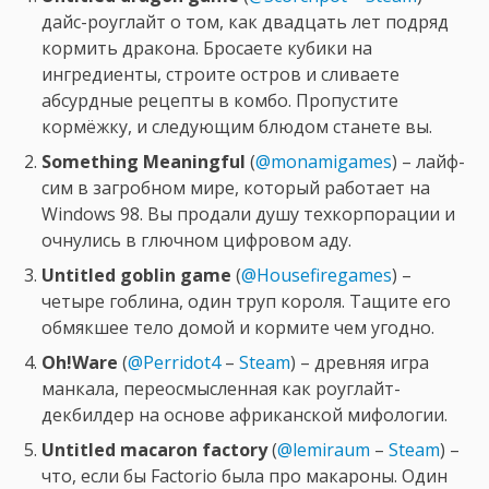
дайс-роуглайт о том, как двадцать лет подряд
кормить дракона. Бросаете кубики на
ингредиенты, строите остров и сливаете
абсурдные рецепты в комбо. Пропустите
кормёжку, и следующим блюдом станете вы.
Something Meaningful
(
@monamigames
) – лайф-
сим в загробном мире, который работает на
Windows 98. Вы продали душу техкорпорации и
очнулись в глючном цифровом аду.
Untitled goblin game
(
@Housefiregames
) –
четыре гоблина, один труп короля. Тащите его
обмякшее тело домой и кормите чем угодно.
Oh!Ware
(
@Perridot4
–
Steam
) – древняя игра
манкала, переосмысленная как роуглайт-
декбилдер на основе африканской мифологии.
Untitled macaron factory
(
@lemiraum
–
Steam
) –
что, если бы Factorio была про макароны. Один