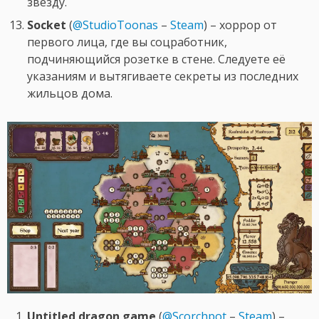
звезду.
Socket
(
@StudioToonas
–
Steam
) – хоррор от
первого лица, где вы соцработник,
подчиняющийся розетке в стене. Следуете её
указаниям и вытягиваете секреты из последних
жильцов дома.
Untitled dragon game
(
@Scorchpot
–
Steam
) –