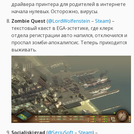
драйвера принтера для родителей в интернете
начала нулевых. Осторожно, вирусы.
Zombie Quest
(
@LordWolfenstein
–
Steam
) –
текстовый квест в EGA-эстетике, где клерк
отдела регистрации авто напился, отключился и
проспал зомби-апокалипсис. Теперь приходится
выживать.
Socialiskigrad
(
@SgriuSoft
–
Steam
) –