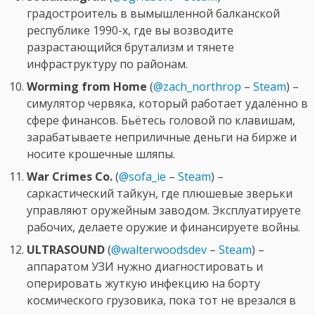
градостроитель в вымышленной балканской
республике 1990-х, где вы возводите
разрастающийся брутализм и тянете
инфраструктуру по районам.
Worming from Home
(
@zach_northrop
–
Steam
) –
симулятор червяка, который работает удалённо в
сфере финансов. Бьётесь головой по клавишам,
зарабатываете неприличные деньги на бирже и
носите крошечные шляпы.
War Crimes Co.
(
@sofa_ie
–
Steam
) –
саркастический тайкун, где плюшевые зверьки
управляют оружейным заводом. Эксплуатируете
рабочих, делаете оружие и финансируете войны.
ULTRASOUND
(
@walterwoodsdev
–
Steam
) –
аппаратом УЗИ нужно диагностировать и
оперировать жуткую инфекцию на борту
космического грузовика, пока тот не врезался в