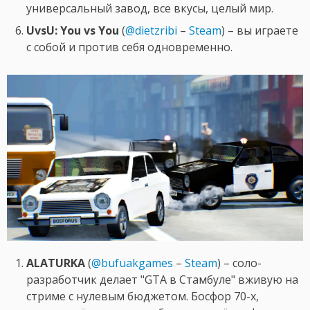
универсальный завод, все вкусы, целый мир.
UvsU: You vs You
(
@dietzribi
–
Steam
) – вы играете
с собой и против себя одновременно.
ALATURKA
(
@bufuakgames
–
Steam
) – соло-
разработчик делает "GTA в Стамбуле" вживую на
стриме с нулевым бюджетом. Босфор 70-х,