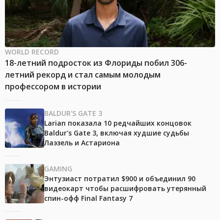
WORLD RECORD
18-летний подросток из Флориды побил 306-
летний рекорд и стал самым молодым
профессором в истории
BALDUR'S GATE 3
Larian показала 10 редчайших концовок
Baldur's Gate 3, включая худшие судьбы
Лаэзель и Астариона
GAMING
Энтузиаст потратил $900 и объединил 90
видеокарт чтобы расшифровать утерянный
спин-офф Final Fantasy 7