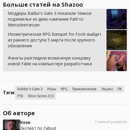
Больше статей на Shazoo
Моддеры Baldur's Gate 3 показали тёмное
подземелье из демо кампании Path to
Menzoberranzan
Изометрическая RPG Banquet for Fools выйдет
из раннего доступа 5 марта после крупного
обновления
Фанаты разглядели возможную концовку
новой Fable на компьютере разработчика
Baldur's Gate 3
Игры
RPG
Приключение
Экшен
ПК
Тэги:
PS5
Xbox Series X|S
Об авторе
Главный редактор
Коэн
Эксперт по Fallout