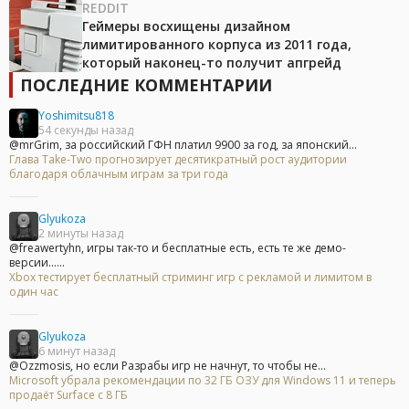
REDDIT
Геймеры восхищены дизайном
лимитированного корпуса из 2011 года,
который наконец-то получит апгрейд
ПОСЛЕДНИЕ КОММЕНТАРИИ
Yoshimitsu818
54 секунды назад
@mrGrim, за российский ГФН платил 9900 за год, за японский...
Глава Take-Two прогнозирует десятикратный рост аудитории
благодаря облачным играм за три года
Glyukoza
2 минуты назад
@freawertyhn, игры так-то и бесплатные есть, есть те же демо-
версии......
Xbox тестирует бесплатный стриминг игр с рекламой и лимитом в
один час
Glyukoza
6 минут назад
@Ozzmosis, но если Разрабы игр не начнут, то чтобы не...
Microsoft убрала рекомендации по 32 ГБ ОЗУ для Windows 11 и теперь
продаёт Surface с 8 ГБ