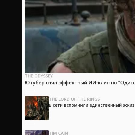
THE ODYSSEY
Ютубер снял эффектный ИИ-клип по "Одиссе
THE LORD OF THE RINGS
В сети вспомнили единственный эски
TIM CAIN