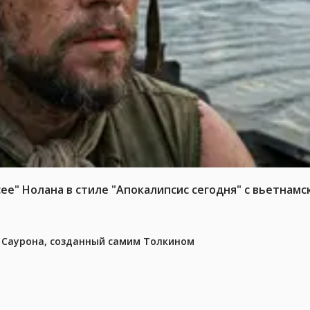
е" Нолана в стиле "Апокалипсис сегодня" с вьетнам
з Саурона, созданный самим Толкином