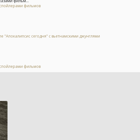
казами фильм...
о спойлерами фильмов
ле "Апокалипсис сегодня" с вьетнамскими джунглями
о спойлерами фильмов