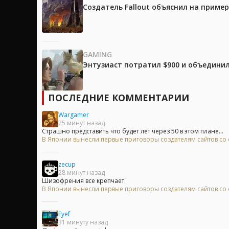
Создатель Fallout объяснил на приме
GAMING
Энтузиаст потратил $900 и объединил
ПОСЛЕДНИЕ КОММЕНТАРИИ
Wargamer
25 минут назад
Страшно представить что будет лет через 50 в этом плане...
В Японии вынесли первые приговоры создателям сайтов с
zecup
28 минут назад
Шизофрения все крепчает.
В Японии вынесли первые приговоры создателям сайтов с
Eyef
31 минуту назад