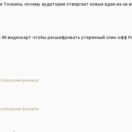
ре Толкина, почему аудитория отвергает новые идеи из-за 
 90 видеокарт чтобы расшифровать утерянный спин-офф Fin
о спойлерами фильмов
о спойлерами фильмов