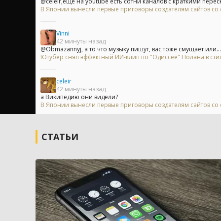
@celeir,ещё на youtube есть сотни каналов с краткими перес
В Японии вынесли первые приговоры создателям сайтов с
Vinni
42 минуты назад
@Obmazannyj, а то что музыку пишут, вас тоже смущает или...
Ютубер снял эффектный ИИ-клип по "Одиссее" Нолана в сти
celeir
42 минуты назад
а Википедию они видели?
В Японии вынесли первые приговоры создателям сайтов с
СТАТЬИ