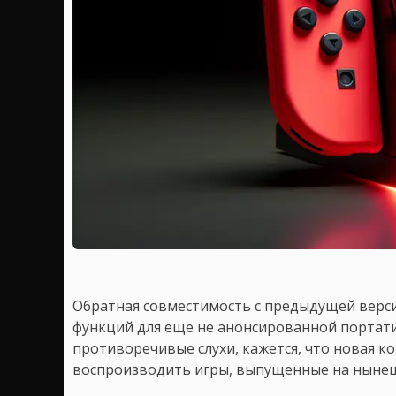
Обратная совместимость с предыдущей верси
функций для еще не анонсированной портатив
противоречивые слухи, кажется, что новая к
воспроизводить игры, выпущенные на нынеш