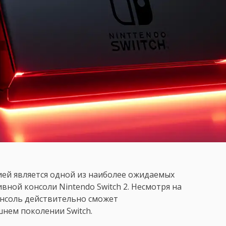
ей является одной из наиболее ожидаемых
ной консоли Nintendo Switch 2. Несмотря на
онсоль действительно сможет
нем поколении Switch.