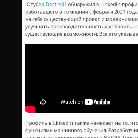
Ютубер
Doctre81
обнаружил в LinkedIn профи
работавшего в компании с февраля 2021 года 
на себя существующий проект и модернизиро
улучшить производительность и добавить но
существующие возможности. Все это указывает
Профиль в LinkedIn также намекает на то, чт
функциями машинного обучения. Разработчи
навыков машинное обучение и NVIDIA Tenso