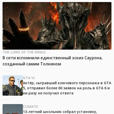
THE LORD OF THE RINGS
В сети вспомнили единственный эскиз Саурона,
созданный самим Толкином
GTA VI
Актёр, сыгравший ключевого персонажа в GTA
5, отправил более 60 заявок на роль в GTA 6 и
ни разу не получил ответа
CLIMATE
13-летний школьник собрал установку,