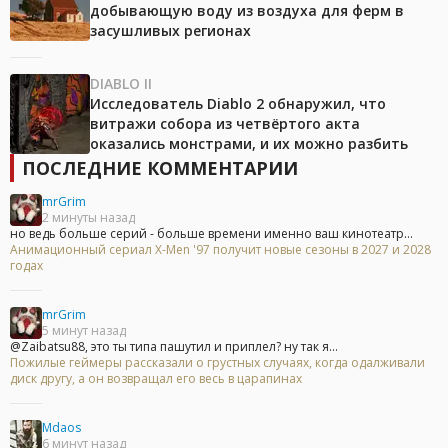
добывающую воду из воздуха для ферм в
засушливых регионах
DIABLO II
Исследователь Diablo 2 обнаружил, что
витражи собора из четвёртого акта
оказались монстрами, и их можно разбить
ПОСЛЕДНИЕ КОММЕНТАРИИ
mrGrim
2 минуты назад
но ведь больше серий - больше времени именно ваш кинотеатр...
Анимационный сериал X-Men '97 получит новые сезоны в 2027 и 2028
годах
mrGrim
5 минут назад
@Zaibatsu88, это ты типа пашутил и приплел? ну так я...
Пожилые геймеры рассказали о грустных случаях, когда одалживали
диск другу, а он возвращал его весь в царапинах
Mdaos
6 минут назад