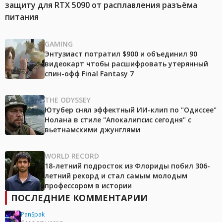
защиту для RTX 5090 от расплавления разъёма
питания
GAMING
Энтузиаст потратил $900 и объединил 90
видеокарт чтобы расшифровать утерянный
спин-офф Final Fantasy 7
THE ODYSSEY
Ютубер снял эффектный ИИ-клип по "Одиссее"
Нолана в стиле "Апокалипсис сегодня" с
вьетнамскими джунглями
WORLD RECORD
18-летний подросток из Флориды побил 306-
летний рекорд и стал самым молодым
профессором в истории
ПОСЛЕДНИЕ КОММЕНТАРИИ
PanSpak