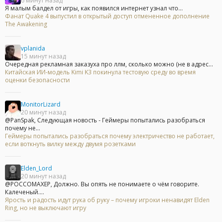
6 минут назад
Я малым балдел от игры, как появился интернет узнал что...
Фанат Quake 4 выпустил в открытый доступ отмененное дополнение
The Awakening
vplanida
15 минут назад
Очередная рекламная заказуха про ллм, сколько можно (не в адрес...
Китайская ИИ-модель Kimi K3 покинула тестовую среду во время
оценки безопасности
MonitorLizard
20 минут назад
@PanSpak, Следующая новость - Геймеры попытались разобраться
почему не...
Геймеры попытались разобраться почему электричество не работает,
если воткнуть вилку между двумя розетками
Elden_Lord
20 минут назад
@POCCOMAXEP, Должно. Вы опять не понимаете о чём говорите.
Калеченый....
Ярость и радость идут рука об руку – почему игроки ненавидят Elden
Ring, но не выключают игру