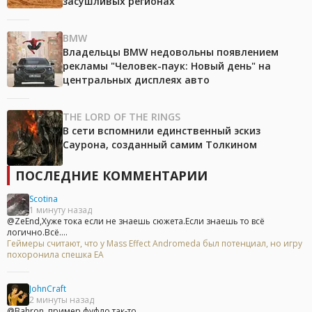
засушливых регионах
BMW
Владельцы BMW недовольны появлением
рекламы "Человек-паук: Новый день" на
центральных дисплеях авто
THE LORD OF THE RINGS
В сети вспомнили единственный эскиз
Саурона, созданный самим Толкином
ПОСЛЕДНИЕ КОММЕНТАРИИ
Scotina
1 минуту назад
@ZeEnd,Хуже тока если не знаешь сюжета.Если знаешь то всё
логично.Всё....
Геймеры считают, что у Mass Effect Andromeda был потенциал, но игру
похоронила спешка EA
JohnCraft
2 минуты назад
@Bahron, пример фуфло так-то