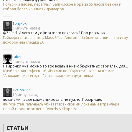
Польский пловец переплыл Балтийское море за 55 часов без сна и
собрал более 250 тысяч долларов
TonyFox
3 минуты назад
@ZeEnd, И чего там дофига всего показали? Про рассы, их...
Геймеры считают, что у Mass Effect Andromeda был потенциал, но игру
похоронила спешка EA
rabeme
4 минуты назад
Нейронки уже можно во всю юзать в низкобюджетных сериалах, для...
Ютубер снял эффектный ИИ-клип по "Одиссеи" Нолана в стиле
"Апокалипсис сегодня" с вьетнамскими джунглями
Avalon777
10 минут назад
локанами...даже комментировать не нужно. Позорище.
Фигуристая Рапунцель убивает всех своими локанами в трейлере
новой героини экшена Swords & Slippers
СТАТЬИ