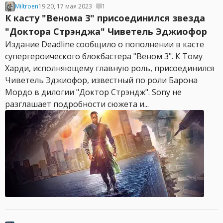
Miltroen
19:20, 17 мая 2023
1
К касту "Венома 3" присоединился звезда
"Доктора Стрэнджа" Чиветель Эджиофор
Издание Deadline сообщило о пополнении в касте
супергероического блокбастера "Веном 3". К Тому
Харди, исполняющему главную роль, присоединился
Чиветель Эджиофор, известный по роли Барона
Мордо в дилогии "Доктор Стрэндж". Sony не
разглашает подробности сюжета и...