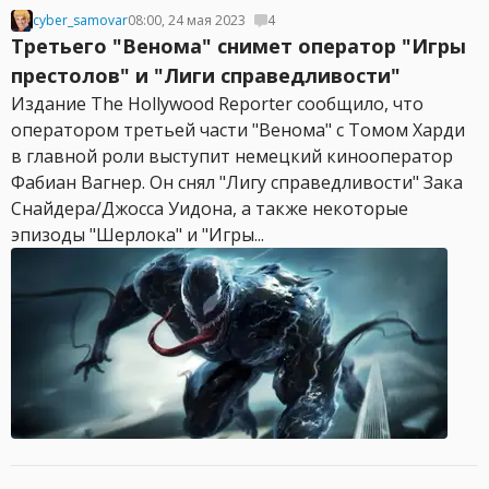
cyber_samovar
08:00, 24 мая 2023
4
Третьего "Венома" снимет оператор "Игры
престолов" и "Лиги справедливости"
Издание The Hollywood Reporter сообщило, что
оператором третьей части "Венома" с Томом Харди
в главной роли выступит немецкий кинооператор
Фабиан Вагнер. Он снял "Лигу справедливости" Зака
Снайдера/Джосса Уидона, а также некоторые
эпизоды "Шерлока" и "Игры...