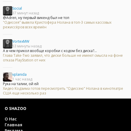
Social
37 минут назад
@Adren, ну первый викенд был не топ
"Одиссея" вывела Кристофера Нолана в топ-3 самых кассовых
режиссёров всех времён
VortexMW
53 минуты назад
А в чем прикол вообще коробки с кодом без диска?...
Глава Take-Two заявил, что диски больше не имеют смысла на фоне
отказа PlayStation от них
vplanida
1 час назад
Рука на талии, ой ей
Хидео Кодзима готов пересмотреть "Одиссею" Нолана в кинотеатре
США еще несколько раз
О SHAZOO
О Нас
Главная
Реклама