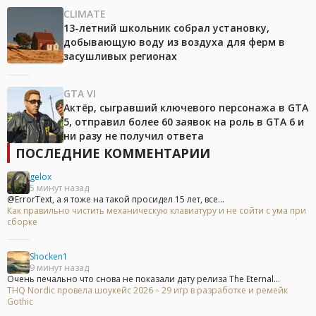
CLIMATE
13-летний школьник собрал установку,
добывающую воду из воздуха для ферм в
засушливых регионах
GTA VI
Актёр, сыгравший ключевого персонажа в GTA
5, отправил более 60 заявок на роль в GTA 6 и
ни разу не получил ответа
ПОСЛЕДНИЕ КОММЕНТАРИИ
gelox
5 минут назад
@ErrorText, а я тоже на такой просидел 15 лет, все...
Как правильно чистить механическую клавиатуру и не сойти с ума при
сборке
Shocken1
9 минут назад
Очень печально что снова не показали дату релиза The Eternal...
THQ Nordic провела шоукейс 2026 – 29 игр в разработке и ремейк
Gothic