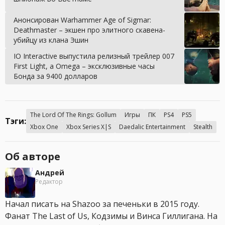
Анонсирован Warhammer Age of Sigmar:
Deathmaster – экшен про элитного скавена-
убийцу из клана Эшин
IO Interactive выпустила релизный трейлер 007
First Light, а Omega – эксклюзивные часы
Бонда за 9400 долларов
The Lord Of The Rings: Gollum
Игры
ПК
PS4
PS5
Тэги:
Xbox One
Xbox Series X|S
Daedalic Entertainment
Stealth
Об авторе
Андрей
Редактор
Начал писать на Shazoo за печеньки в 2015 году.
Фанат The Last of Us, Кодзимы и Винса Гиллигана. На