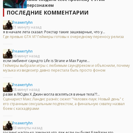
персонажем
ПОСЛЕДНИЕ КОММЕНТАРИИ
freawertyhn
21 минуту назад
я в начале лета сказал: Рокстар такие зашкварные, что у...
Где превью GTA VI? Геймеры готовы к очередному переносу релиза
freawertyhn
26 минут назад
если эмбиент саунд то Life is Strane и Max Payne...
Геймеры выбрали игры с любимым саундтреком и объяснили, почему
музыка из видеоигр давно перестала быть просто фоном
freawertyhn
28 минут назад
разве в ЛЮдях Х Джин могла вселяться в иные тела??...
Сценарист Макс Ландис разнёс сюжет "Человек-паук: Новый день" с
его странным сексуальным подтекстом, а финальную схватку назвал
боем с каскадёрами
freawertyhn
33 минуты назад
гослинг настоько заманал что даж если он будет Блейзом это...