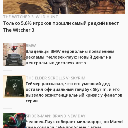
THE WITCHER 3: WILD HUNT
Только 5,6% игроков прошли самый редкий квест
The Witcher 3
BMW
Владельцы BMW недовольны появлением
рекламы "Человек-паук: Новый день" на
центральных дисплеях авто
THE ELDER SCROLLS V: SKYRIM
Геймер рассказал, что его умерший дед
оставил официальный гайдбук Skyrim, и это
вызвало экзистенциальный кризис у фанатов
серии
SPIDER-MAN: BRAND NEW DAY
Человек-Паук собирает миллиарды, но Marvel
сама создала себе проблему с этим