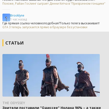
Похоже, Райан Гослинг сыграет Дэнни Кетча в "Призрачном гонщике"
Brooklyne
1 час назад
Где прямая ссылка человекоподобная?Только телега выскакивает!
GTA 3 теперь запускается прямо в браузере без установки
СТАТЬИ
THE ODYSSEY
Зрители поставили "Одиссее" Нолана 96% – а также