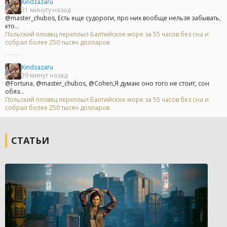
Kindzazaru
31 минуту назад
@master_chubos, Есть еще судороги, про них вообще нельзя забывать,
кто...
Польский пловец переплыл Балтийское море за 55 часов без сна и
собрал более 250 тысяч долларов
Kindzazaru
39 минут назад
@Fortuna, @master_chubos, @Cohen,Я думаю оно того не стоит, сон
обяз...
Польский пловец переплыл Балтийское море за 55 часов без сна и
собрал более 250 тысяч долларов
СТАТЬИ