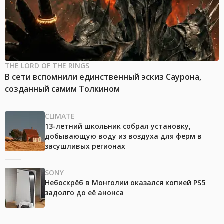
THE LORD OF THE RINGS
В сети вспомнили единственный эскиз Саурона,
созданный самим Толкином
CLIMATE
13-летний школьник собрал установку,
добывающую воду из воздуха для ферм в
засушливых регионах
SONY
Небоскрёб в Монголии оказался копией PS5
задолго до её анонса