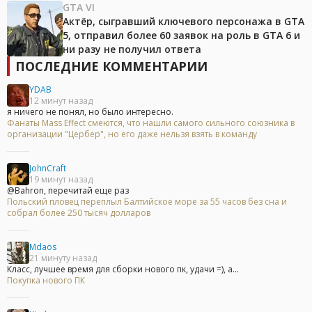
GTA VI
Актёр, сыгравший ключевого персонажа в GTA
5, отправил более 60 заявок на роль в GTA 6 и
ни разу не получил ответа
ПОСЛЕДНИЕ КОММЕНТАРИИ
YDAB
12 минут назад
я ничего не понял, но было интересно.
Фанаты Mass Effect смеются, что нашли самого сильного союзника в
организации "Цербер", но его даже нельзя взять в команду
JohnCraft
19 минут назад
@Bahron, перечитай еще раз
Польский пловец переплыл Балтийское море за 55 часов без сна и
собрал более 250 тысяч долларов
Mdaos
21 минуту назад
Класс, лучшее время для сборки нового пк, удачи =), а...
Покупка нового ПК