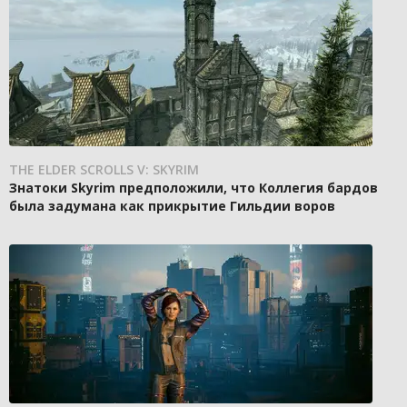
THE ELDER SCROLLS V: SKYRIM
Знатоки Skyrim предположили, что Коллегия бардов
была задумана как прикрытие Гильдии воров