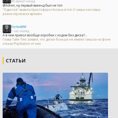
45 минут назад
@Adren, ну первый викенд был не топ
"Одиссея" вывела Кристофера Нолана в топ-3 самых кассовых
режиссёров всех времён
VortexMW
1 час назад
А в чем прикол вообще коробки с кодом без диска?...
Глава Take-Two заявил, что диски больше не имеют смысла на фоне
отказа PlayStation от них
СТАТЬИ