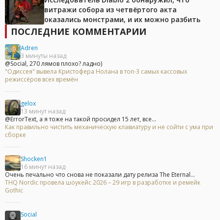
витражи собора из четвёртого акта
оказались монстрами, и их можно разбить
ПОСЛЕДНИЕ КОММЕНТАРИИ
Adren
3 минуты назад
@Social, 270 лямов плохо? ладно)
"Одиссея" вывела Кристофера Нолана в топ-3 самых кассовых
режиссёров всех времён
gelox
13 минут назад
@ErrorText, а я тоже на такой просидел 15 лет, все...
Как правильно чистить механическую клавиатуру и не сойти с ума при
сборке
Shocken1
16 минут назад
Очень печально что снова не показали дату релиза The Eternal...
THQ Nordic провела шоукейс 2026 – 29 игр в разработке и ремейк
Gothic
Social