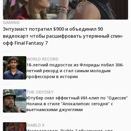
GAMING
Энтузиаст потратил $900 и объединил 90
видеокарт чтобы расшифровать утерянный спин-
офф Final Fantasy 7
WORLD RECORD
18-летний подросток из Флориды побил 306-
летний рекорд и стал самым молодым
профессором в истории
THE ODYSSEY
Ютубер снял эффектный ИИ-клип по "Одиссее"
Нолана в стиле "Апокалипсис сегодня" с
вьетнамскими джунглями
DIABLO II
Исследователь Diablo 2 обнаружил, что