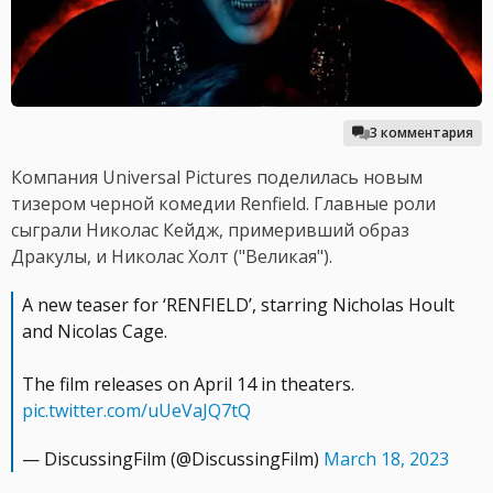
3 комментария
Компания Universal Pictures поделилась новым
тизером черной комедии Renfield. Главные роли
сыграли Николас Кейдж, примеривший образ
Дракулы, и Николас Холт ("Великая").
A new teaser for ‘RENFIELD’, starring Nicholas Hoult
and Nicolas Cage.
The film releases on April 14 in theaters.
pic.twitter.com/uUeVaJQ7tQ
— DiscussingFilm (@DiscussingFilm)
March 18, 2023