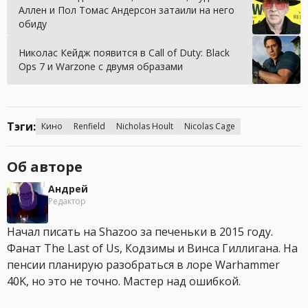
Аллен и Пол Томас Андерсон затаили на него
обиду
Николас Кейдж появится в Call of Duty: Black
Ops 7 и Warzone с двумя образами
Тэги:
Кино
Renfield
Nicholas Hoult
Nicolas Cage
Об авторе
Андрей
Редактор
Начал писать на Shazoo за печеньки в 2015 году.
Фанат The Last of Us, Кодзимы и Винса Гиллигана. На
пенсии планирую разобраться в лоре Warhammer
40K, но это не точно. Мастер над ошибкой.