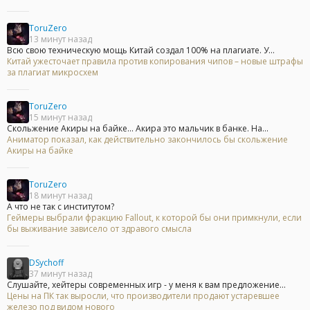
ToruZero
13 минут назад
Всю свою техническую мощь Китай создал 100% на плагиате. У...
Китай ужесточает правила против копирования чипов – новые штрафы
за плагиат микросхем
ToruZero
15 минут назад
Скольжение Акиры на байке... Акира это мальчик в банке. На...
Аниматор показал, как действительно закончилось бы скольжение
Акиры на байке
ToruZero
18 минут назад
А что не так с институтом?
Геймеры выбрали фракцию Fallout, к которой бы они примкнули, если
бы выживание зависело от здравого смысла
DSychoff
37 минут назад
Слушайте, хейтеры современных игр - у меня к вам предложение...
Цены на ПК так выросли, что производители продают устаревшее
железо под видом нового