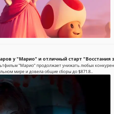
ларов у "Марио" и отличный старт "Восстания
льтфильм "Марио" продолжает унижать любых конкурен
альном мире и довела общие сборы до $871.8...