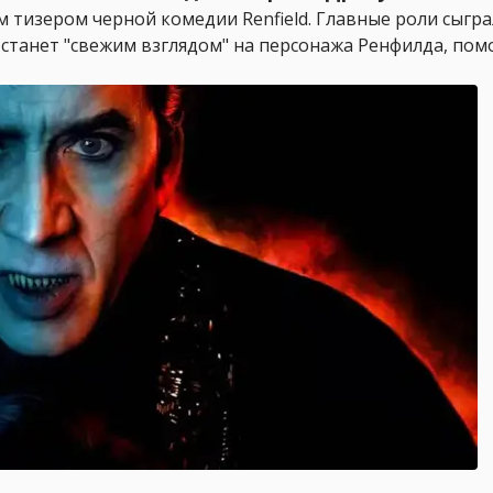
ым тизером черной комедии Renfield. Главные роли сыг
на станет "свежим взглядом" на персонажа Ренфилда, п