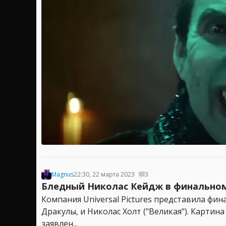
Magnus
22:30, 22 марта 2023
3
Бледный Николас Кейдж в финальном 
Компания Universal Pictures представила фи
Дракулы, и Николас Холт ("Великая"). Карти
заявлен...