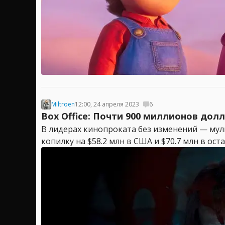
Miltroen
12:00, 24 апреля 2023
6
Box Office: Почти 900 миллионов дол
В лидерах кинопроката без изменений — му
копилку на $58.2 млн в США и $70.7 млн в ост