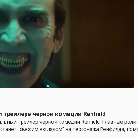
трейлере черной комедии Renfield
нальный трейлер черной комедии Renfield. Главные рол
на станет "свежим взглядом" на персонажа Ренфилда, п