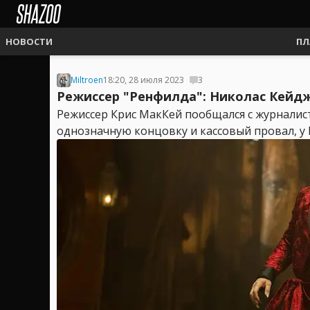
НОВОСТИ
ПЛ
Miltroen
18:20, 28 июля 2023
3
Режиссер "Ренфилда": Николас Кейд
Режиссер Крис МакКей пообщался с журналис
однозначную концовку и кассовый провал, у 