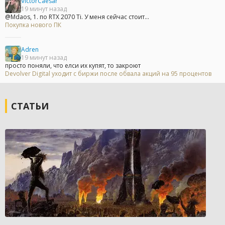
VictorCaesar
19 минут назад
@Mdaos, 1. по RTX 2070 Ti. У меня сейчас стоит...
Покупка нового ПК
Adren
19 минут назад
просто поняли, что елси их купят, то закроют
Devolver Digital уходит с биржи после обвала акций на 95 процентов
СТАТЬИ