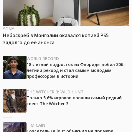
SONY
Небоскрёб в Монголии оказался копией PS5
задолго до её анонса
WORLD RECORD
18-летний подросток из Флориды побил 306-
летний рекорд и стал самым молодым
профессором в истории
THE WITCHER 3: WILD HUNT
Только 5,6% игроков прошли самый редкий
квест The Witcher 3
TIM CAIN
Создатель Fallout объяснил на примере