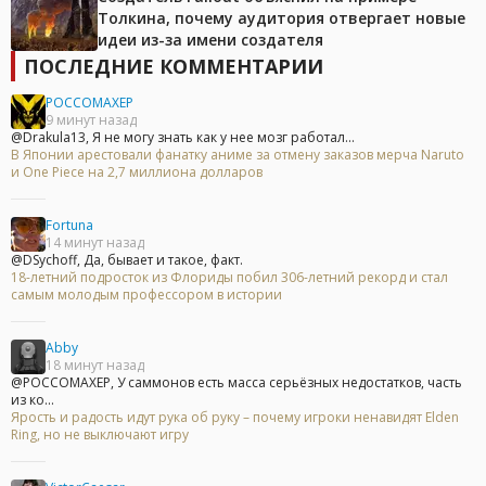
Толкина, почему аудитория отвергает новые
идеи из-за имени создателя
ПОСЛЕДНИЕ КОММЕНТАРИИ
POCCOMAXEP
9 минут назад
@Drakula13, Я не могу знать как у нее мозг работал...
В Японии арестовали фанатку аниме за отмену заказов мерча Naruto
и One Piece на 2,7 миллиона долларов
Fortuna
14 минут назад
@DSychoff, Да, бывает и такое, факт.
18-летний подросток из Флориды побил 306-летний рекорд и стал
самым молодым профессором в истории
Abby
18 минут назад
@POCCOMAXEP, У саммонов есть масса серьёзных недостатков, часть
из ко...
Ярость и радость идут рука об руку – почему игроки ненавидят Elden
Ring, но не выключают игру