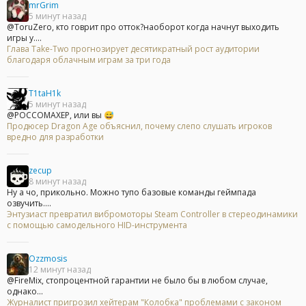
mrGrim
5 минут назад
@ToruZero, кто говрит про отток?наоборот когда начнут выходить
игры у....
Глава Take-Two прогнозирует десятикратный рост аудитории
благодаря облачным играм за три года
T1taH1k
5 минут назад
@POCCOMAXEP, или вы 😅
Продюсер Dragon Age объяснил, почему слепо слушать игроков
вредно для разработки
zecup
8 минут назад
Ну а чо, прикольно. Можно тупо базовые команды геймпада
озвучить....
Энтузиаст превратил вибромоторы Steam Controller в стереодинамики
с помощью самодельного HID-инструмента
Ozzmosis
12 минут назад
@FireMix, стопроцентной гарантии не было бы в любом случае,
однако...
Журналист пригрозил хейтерам "Колобка" проблемами с законом