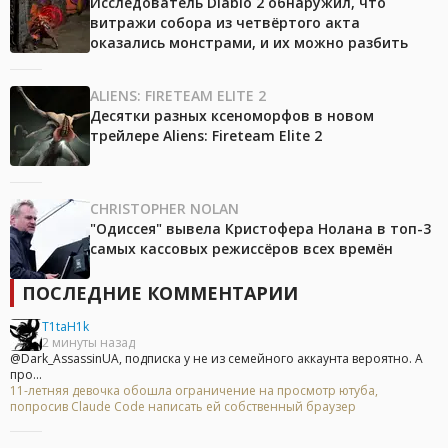
Исследователь Diablo 2 обнаружил, что
витражи собора из четвёртого акта
оказались монстрами, и их можно разбить
ALIENS: FIRETEAM ELITE 2
Десятки разных ксеноморфов в новом
трейлере Aliens: Fireteam Elite 2
CHRISTOPHER NOLAN
"Одиссея" вывела Кристофера Нолана в топ-3
самых кассовых режиссёров всех времён
ПОСЛЕДНИЕ КОММЕНТАРИИ
T1taH1k
2 минуты назад
@Dark_AssassinUA, подписка у не из семейного аккаунта вероятно. А
про...
11-летняя девочка обошла ограничение на просмотр ютуба,
попросив Claude Code написать ей собственный браузер