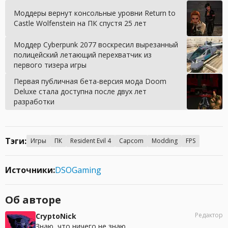
Моддеры вернут консольные уровни Return to
Castle Wolfenstein на ПК спустя 25 лет
Моддер Cyberpunk 2077 воскресил вырезанный
полицейский летающий перехватчик из
первого тизера игры
Первая публичная бета-версия мода Doom
Deluxe стала доступна после двух лет
разработки
Тэги:
Игры
ПК
Resident Evil 4
Capcom
Modding
FPS
Источники:
DSOGaming
Об авторе
Редактор
CryptoNick
Знаю, что ничего не знаю