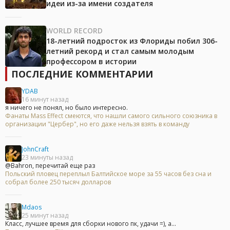
идеи из-за имени создателя
WORLD RECORD
18-летний подросток из Флориды побил 306-
летний рекорд и стал самым молодым
профессором в истории
ПОСЛЕДНИЕ КОММЕНТАРИИ
YDAB
16 минут назад
я ничего не понял, но было интересно.
Фанаты Mass Effect смеются, что нашли самого сильного союзника в
организации "Цербер", но его даже нельзя взять в команду
JohnCraft
23 минуты назад
@Bahron, перечитай еще раз
Польский пловец переплыл Балтийское море за 55 часов без сна и
собрал более 250 тысяч долларов
Mdaos
25 минут назад
Класс, лучшее время для сборки нового пк, удачи =), а...