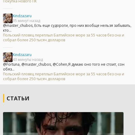
Покупка нового ПК
Kindzazaru
35 минут назад
@master_chubos, Есть еще судороги, про них вообще нельзя забывать,
кто...
Польский пловец переплыл Балтийское море за 55 часов без сна и
собрал более 250 тысяч долларов
Kindzazaru
43 минуты назад
@Fortuna, @master_chubos, @Cohen,Я думаю оно того не стоит, сон
обяз...
Польский пловец переплыл Балтийское море за 55 часов без сна и
собрал более 250 тысяч долларов
СТАТЬИ