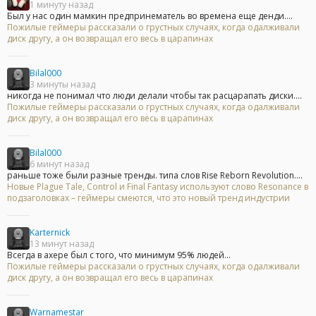
1 минуту назад
Был у нас один мамкин предпринематель во времена еще денди....
Пожилые геймеры рассказали о грустных случаях, когда одалживали
диск другу, а он возвращал его весь в царапинах
Bilal000
3 минуты назад
никогда не понимал что люди делали чтобы так расцарапать диски....
Пожилые геймеры рассказали о грустных случаях, когда одалживали
диск другу, а он возвращал его весь в царапинах
Bilal000
6 минут назад
раньше тоже были разные тренды. типа слов Rise Reborn Revolution....
Новые Plague Tale, Control и Final Fantasy используют слово Resonance в
подзаголовках – геймеры смеются, что это новый тренд индустрии
Karternick
13 минут назад
Всегда в ахере был с того, что минимум 95% людей...
Пожилые геймеры рассказали о грустных случаях, когда одалживали
диск другу, а он возвращал его весь в царапинах
Warnamestar