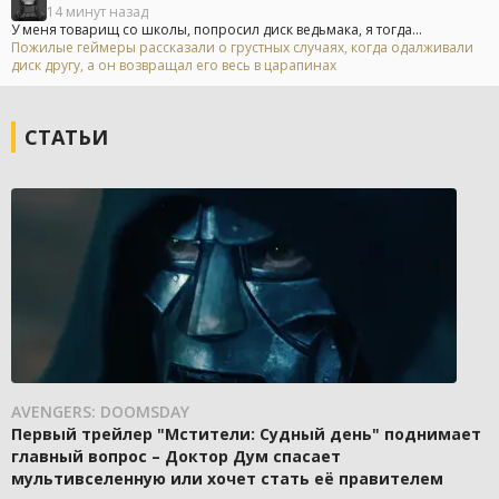
14 минут назад
У меня товарищ со школы, попросил диск ведьмака, я тогда...
Пожилые геймеры рассказали о грустных случаях, когда одалживали
диск другу, а он возвращал его весь в царапинах
СТАТЬИ
AVENGERS: DOOMSDAY
Первый трейлер "Мстители: Судный день" поднимает
главный вопрос – Доктор Дум спасает
мультивселенную или хочет стать её правителем