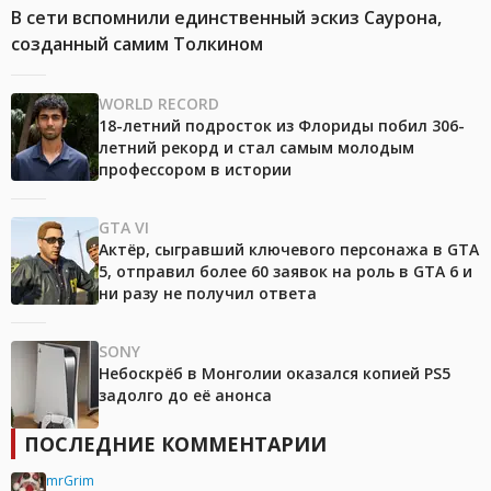
В сети вспомнили единственный эскиз Саурона,
созданный самим Толкином
WORLD RECORD
18-летний подросток из Флориды побил 306-
летний рекорд и стал самым молодым
профессором в истории
GTA VI
Актёр, сыгравший ключевого персонажа в GTA
5, отправил более 60 заявок на роль в GTA 6 и
ни разу не получил ответа
SONY
Небоскрёб в Монголии оказался копией PS5
задолго до её анонса
ПОСЛЕДНИЕ КОММЕНТАРИИ
mrGrim