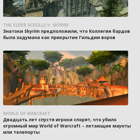
THE ELDER SCROLLS V: SKYRIM
Знатоки Skyrim предположили, что Коллегия бардов
была задумана как прикрытие Гильдии воров
WORLD OF WARCRAFT
Двадцать лет спустя игроки спорят, что убило
огромный мир World of Warcraft – летающие маунты
или телепорты