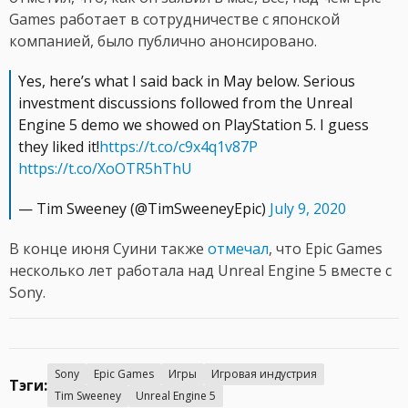
Games работает в сотрудничестве с японской
компанией, было публично анонсировано.
Yes, here’s what I said back in May below. Serious
investment discussions followed from the Unreal
Engine 5 demo we showed on PlayStation 5. I guess
they liked it!
https://t.co/c9x4q1v87P
https://t.co/XoOTR5hThU
— Tim Sweeney (@TimSweeneyEpic)
July 9, 2020
В конце июня Суини также
отмечал
, что Epic Games
несколько лет работала над Unreal Engine 5 вместе с
Sony.
Sony
Epic Games
Игры
Игровая индустрия
Тэги:
Tim Sweeney
Unreal Engine 5