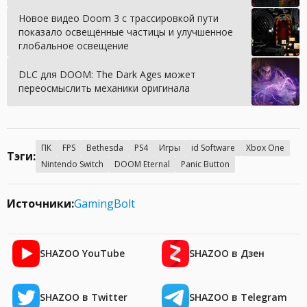
Новое видео Doom 3 с трассировкой пути
показало освещённые частицы и улучшенное
глобальное освещение
DLC для DOOM: The Dark Ages может
переосмыслить механики оригинала
ПК
FPS
Bethesda
PS4
Игры
id Software
Xbox One
Тэги:
Nintendo Switch
DOOM Eternal
Panic Button
Источники:
GamingBolt
SHAZOO YouTube
SHAZOO в Дзен
SHAZOO в Twitter
SHAZOO в Telegram