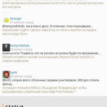
разочаровалась в этом решении после того, как он решил пропускать
все катсцены
Stranger
21 минуту назад
@SemyonRehab, так в том и дело. Я отличаю. Они поуехавшие...
Корейский студент сделал навигатор по тени и взлетел на первое
место в App Store
SemyonRehab
28 минут назад
Шансы есть? Надеюсь это не рескин ассасина будет по механикам....
Ubisoft готовится заново анонсировать Beyond Good and Evil 2 с
новым названием
SeeN
28 минут назад
@Art3, скорее всего облачные серваки участвовали, 900 дол стоила
аренд...
Энтузиаст потратил $900 и объединил 90 видеокарт чтобы
расшифровать утерянный спин-офф Final Fantasy 7