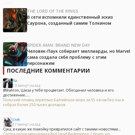
THE LORD OF THE RINGS
В сети вспомнили единственный эскиз
Саурона, созданный самим Толкином
SPIDER-MAN: BRAND NEW DAY
Человек-Паук собирает миллиарды, но Marvel
сама создала себе проблему с этим
персонажем
ПОСЛЕДНИЕ КОММЕНТАРИИ
fla
13 минут назад
@Bahron, Шиза у тебя процветает. Обесценил человека и его
достижение.....
Польский пловец переплыл Балтийское море за 55 часов без сна и
собрал более 250 тысяч долларов
civik
17 минут назад
Сука, в какую же помойку превратился сайт с такими новостями...
Сестра порекомендовала Red Dead Redemption 2 брату, но