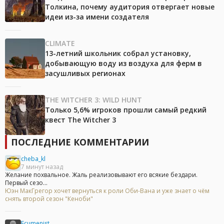
Толкина, почему аудитория отвергает новые
идеи из-за имени создателя
CLIMATE
13-летний школьник собрал установку,
добывающую воду из воздуха для ферм в
засушливых регионах
THE WITCHER 3: WILD HUNT
Только 5,6% игроков прошли самый редкий
квест The Witcher 3
ПОСЛЕДНИЕ КОММЕНТАРИИ
cheba_kl
7 минут назад
Желание похвальное. Жаль реализовывают его всякие бездари.
Первый сезо...
Юэн МакГрегор хочет вернуться к роли Оби-Вана и уже знает о чём
снять второй сезон "Кеноби"
Ecumenist