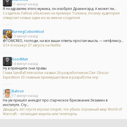
11 минут назад
Я поздравляю этого мужика, он изобрёл Дракенгард. А может ли...
Создатель Fallout объяснил на примере Толкина, почему аудитория
отвергает новые идеи из-за имени создателя
BurningCottonWool
13 минут назад
@TOMCREO, господи, на все ваши ответы простая мысль — нетфликсу...
GTA 6 покажут 27 августа на Netflix
GoodMan
14 минут назад
Ну в принципе они правы
Глава Sandfall Interactive назвал 26 разработчиков Clair Obscur:
Expedition 33 главным преимуществом в разработке игр
Bahron
17 минут назад
На ум пришёл анекдот про старческое брюзжание:Экзамен в
институте. Сту...
Двадцать лет спустя игроки спорят, что убило огромный мир World of
Warcraft – летающие маунты или телепорты