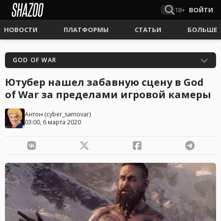
18+
ВОЙТИ
НОВОСТИ
ПЛАТФОРМЫ
СТАТЬИ
БОЛЬШЕ
GOD OF WAR
Ютубер нашел забавную сцену в God
of War за пределами игровой камеры
Антон
(
cyber_samovar
)
03:00, 6 марта 2020