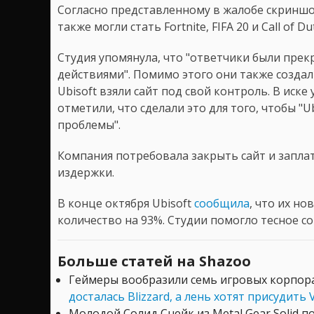
Согласно представленному в жалобе скринш
также могли стать Fortnite, FIFA 20 и Call of D
Студия упомянула, что "ответчики были прек
действиями". Помимо этого они также создал
Ubisoft взяли сайт под свой контроль. В иске
отметили, что сделали это для того, чтобы "U
проблемы".
Компания потребовала закрыть сайт и запла
издержки.
В конце октября Ubisoft
сообщила
, что их но
количество на 93%. Студии помогло тесное со
Больше статей на Shazoo
Геймеры вообразили семь игровых корпор
досталась Blizzard, а лень хотят присудить 
Молодой Солид Снейк из Metal Gear Solid п