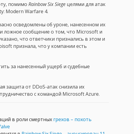
оту, помимо
Rainbow Six Siege
целями для атак
uty: Modern Warfare 4.
расно осведомлены об уроне, нанесенном их
и ложное сообщение о том, что Microsoft и
 указано, что ответчики признались в этом и
bisoft признала, что у компании есть
тить за нанесенный ущерб и судебные
вая защита от DDoS-атак снизила их
трудничество с командой Microsoft Azure.
аций в роли смертных
грехов – похоть
Valve
оявится в
Rainbow Six Siege – анонсирован 11