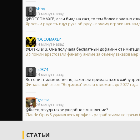
Abby
13 минут назад
@POCCOMAXEP, если билд на каст, то тем более полезно отвл
Ярость и радость идут рука об руку – почему игроки ненавид
POCCOMAXEP
14 минут назад
@Drakula13, Она получала бесплатный дофамин от имитации 
В Японии арестовали фанатку аниме за отмену заказов мерч
lis9374
14 минут назад
Вот они гнилые конечно, захотели примазаться к хайпу трет
Финальный сезон "Ведьмака" могли отложить до 2027 года
Egrassa
26 минут назад
@Rutex, откуда такое ущербное мышление?
Claude Opus 5 удалил весь профиль разработчика во время б
СТАТЬИ