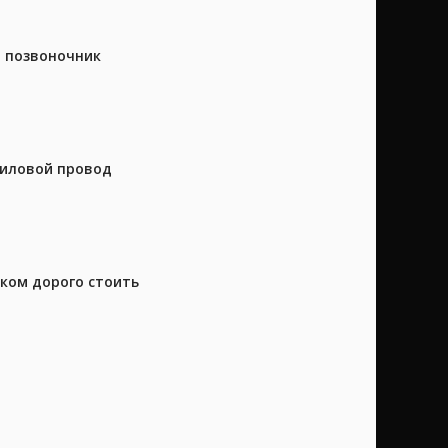
а позвоночник
силовой провод
шком дорого стоить