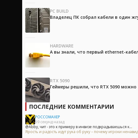
PC BUILD
Владелец ПК собрал кабели в один жг
HARDWARE
А вы знали, что первый ethernet-каб
RTX 5090
Геймеры решили, что RTX 5090 можно 
ПОСЛЕДНИЕ КОММЕНТАРИИ
POCCOMAXEP
59 секунд назад
@Abby, чит - это к примеру в инвизе подкрадываешься к...
Ярость и радость идут рука об руку – почему игроки ненавид