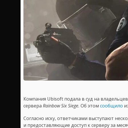
Компания Ubisoft подала в суд на владельцев
сервера
Rainbow Six Siege.
Об этом
сообщило
из
Согласно иску, ответчиками выступают неск
и предоставляющие доступ к серверу за месяч