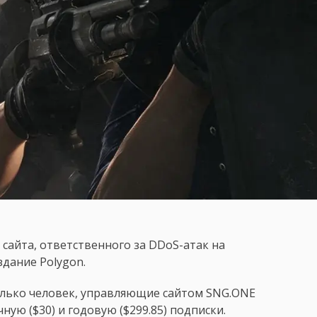
 сайта, ответственного за DDoS-атак на
дание Polygon.
олько человек, управляющие сайтом SNG.ONE
ную ($30) и годовую ($299.85) подписки.