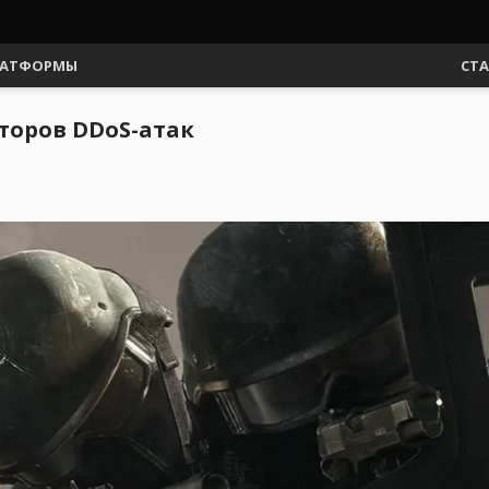
АТФОРМЫ
СТ
аторов DDoS-атак