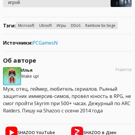
игрой
Тэги:
Microsoft
Ubisoft
Игры
DDoS
Rainbow Six Siege
Источники:
PCGamesN
Об авторе
Редактор
Илья
Wake up!
Муж, отец, геймер, любитель сериалов. Рьяный
защитник иммерсив-симов, провёл юность в RPG, не
смог пройти Skyrim при 500+ часах. Дежурный по ARC
Raiders. Пишу на Shazoo с осени 2014 года
SHAZOO YouTube
SHAZOO в Дзен