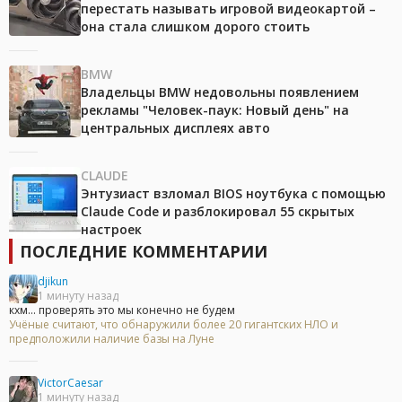
перестать называть игровой видеокартой –
она стала слишком дорого стоить
BMW
Владельцы BMW недовольны появлением
рекламы "Человек-паук: Новый день" на
центральных дисплеях авто
CLAUDE
Энтузиаст взломал BIOS ноутбука с помощью
Claude Code и разблокировал 55 скрытых
настроек
ПОСЛЕДНИЕ КОММЕНТАРИИ
djikun
1 минуту назад
кхм... проверять это мы конечно не будем
Учёные считают, что обнаружили более 20 гигантских НЛО и
предположили наличие базы на Луне
VictorCaesar
1 минуту назад