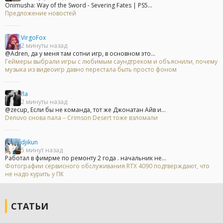
Onimusha: Way of the Sword - Severing Fates | PS5...
Предложение новостей
VirgoFox
2 минуты назад
@Adren, да у меня там сотни игр, в основном это...
Геймеры выбрали игры с любимым саундтреком и объяснили, почему
музыка из видеоигр давно перестала быть просто фоном
fla
2 минуты назад
@zecup, Если бы не команда, тот же Джонатан Айв и...
Denuvo снова пала – Crimson Desert тоже взломали
djikun
5 минут назад
Работал в фимрме по ремонту 2 года . начальник не...
Фотографии сервисного обслуживания RTX 4090 подтверждают, что
не надо курить у ПК
СТАТЬИ