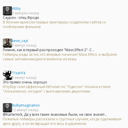
Abby
2 минуты назад
Саурон - отец Фродо
В Японии вынесли первые приговоры создателям сайтов со
спойлерами фильмов
kevin_rayt
5 минут назад
Помню, как в первый раз проходил "Mass Effect 2". С...
Геймеры рады за тех, кто впервые начинает Mass Effect, и выбрали
самые запоминающиеся моменты из игры
T1taH1k
5 минут назад
Это прямо очень хорошо
Ютубер снял эффектный ИИ-клип по "Одиссее" Нолана в стиле
"Апокалипсис сегодня" с вьетнамскими джунглями
BulkyImagination
12 минут назад
@Karternick, Да у всех такие знакомые были, не свое значит...
Пожилые геймеры рассказали о грустных случаях, когда одалживали
диск другу, а он возвращал его весь в царапинах