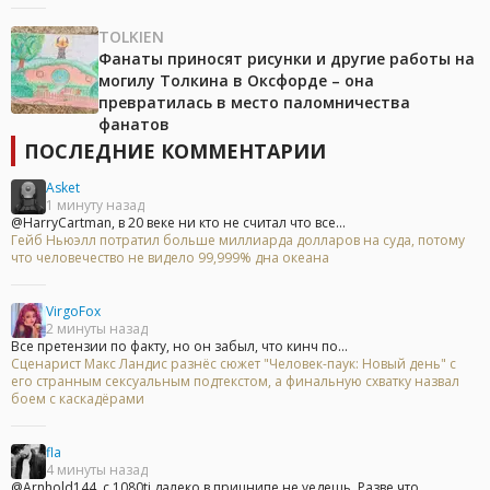
TOLKIEN
Фанаты приносят рисунки и другие работы на
могилу Толкина в Оксфорде – она
превратилась в место паломничества
фанатов
ПОСЛЕДНИЕ КОММЕНТАРИИ
Asket
1 минуту назад
@HarryCartman, в 20 веке ни кто не считал что все...
Гейб Ньюэлл потратил больше миллиарда долларов на суда, потому
что человечество не видело 99,999% дна океана
VirgoFox
2 минуты назад
Все претензии по факту, но он забыл, что кинч по...
Сценарист Макс Ландис разнёс сюжет "Человек-паук: Новый день" с
его странным сексуальным подтекстом, а финальную схватку назвал
боем с каскадёрами
fla
4 минуты назад
@Arnhold144, с 1080ti далеко в прицнипе не уедешь. Разве что...