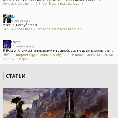
Denuvo снова пала – Crimson Desert тоже взломали
fla
6 минут назад
@zecup, Богоубогая?)
Denuvo снова пала – Crimson Desert тоже взломали
Frame
11 минут назад
@Stosser, с такими ганорарами и группой, ему не дадут разтолстеть,...
HBO расширяет территорию для обучения и проживания на съёмках
"Гарри Поттера"
СТАТЬИ