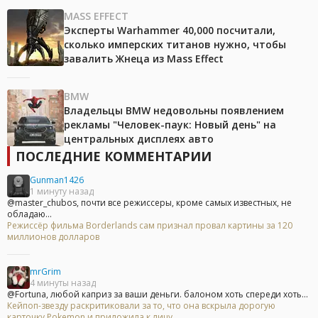
MASS EFFECT
Эксперты Warhammer 40,000 посчитали,
сколько имперских титанов нужно, чтобы
завалить Жнеца из Mass Effect
BMW
Владельцы BMW недовольны появлением
рекламы "Человек-паук: Новый день" на
центральных дисплеях авто
ПОСЛЕДНИЕ КОММЕНТАРИИ
Gunman1426
1 минуту назад
@master_chubos, почти все режиссеры, кроме самых известных, не
обладаю...
Режиссёр фильма Borderlands сам признал провал картины за 120
миллионов долларов
mrGrim
4 минуты назад
@Fortuna, любой каприз за ваши деньги. балоном хоть спереди хоть...
Кейпоп-звезду раскритиковали за то, что она вскрыла дорогую
карточку Pokemon и приложила к лицу