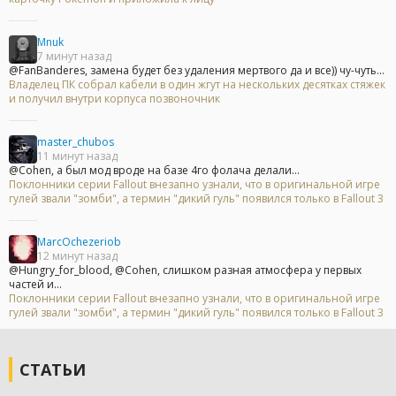
Mnuk
7 минут назад
@FanBanderes, замена будет без удаления мертвого да и все)) чу-чуть...
Владелец ПК собрал кабели в один жгут на нескольких десятках стяжек
и получил внутри корпуса позвоночник
master_chubos
11 минут назад
@Cohen, а был мод вроде на базе 4го фолача делали...
Поклонники серии Fallout внезапно узнали, что в оригинальной игре
гулей звали "зомби", а термин "дикий гуль" появился только в Fallout 3
MarcOchezeriob
12 минут назад
@Hungry_for_blood, @Cohen, слишком разная атмосфера у первых
частей и...
Поклонники серии Fallout внезапно узнали, что в оригинальной игре
гулей звали "зомби", а термин "дикий гуль" появился только в Fallout 3
СТАТЬИ